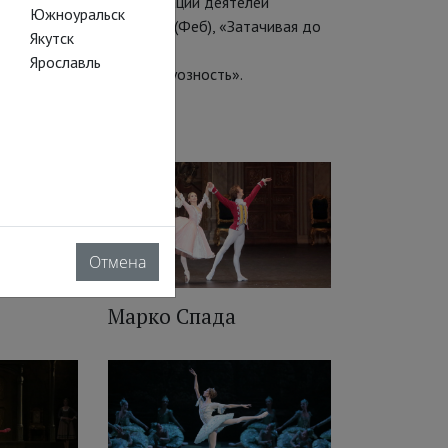
я «Звезда»); приз ассоциации деятелей
Южноуральск
 в балетах «Эсмеральда» (Феб), «Затачивая до
Якутск
Ярославль
 номинации «Мистер Виртуозность».
ce Open.
Отмена
Марко Спада