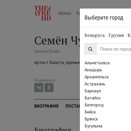
Афиша
Арт-лекторий в кино
Жур
Выберите город
Беларусь
Грузия
К
Семён Чудин
Semyon Chudin
Артист балета, премьер
Альметьевск
Анадырь
Архангельск
Поделиться:
Астрахань
Барнаул
Батайск
Белгород
БИОГРАФИЯ
ПОСТАНОВКИ
СЕЗОН
Бийск
Брянск
Бугульма
Биография