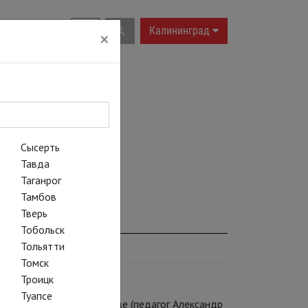
RU
|
EN
Калининград
×
Сысерть
Тавда
Таганрог
Тамбов
Тверь
Тобольск
Тольятти
Томск
Троицк
Туапсе
 хореографическое училище (педагог Александр