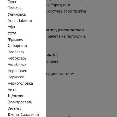
Тула
et
(Сеул, Республика Южная Корея) под
Тюмень
й Нефф). Гастролировал в составе этой труппы
Ульяновск
Усть-Лабинск
Уфа
ейцария), где репетировал под руководством
Ухта
ал в составе Цюрихского балета на гастроли в
Фрязино
Хабаровск
Чапаевск
о музыкального театра им.К.С
Чебоксары
г-репетитор Аркадий Николаев)
Челябинск
Череповец
го театра. Репетирует под руководством
Черкесск
Черноголовка
Чита
Щёлково
Электросталь
еуле (Южная Корея).
Энгельс
нца в Сеуле.
Южно-Сахалинск