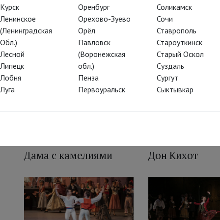
2011 г. — приз журнала «Балет» «Душа танца» (номинаци
Курск
Оренбург
Соликамск
хореографии «Benois de la Danse» за исполнение партий
Ленинское
Орехово-Зуево
Сочи
остроты», «Маленькая смерть».
(Ленинградская
Орёл
Ставрополь
2014 г.- Международная балетная премия Dance Open в
Обл.)
Павловск
Староуткинск
2016 г.- Гран при Международного фестиваля балета Dan
Лесной
(Воронежская
Старый Оскол
Липецк
обл.)
Суздаль
Лобня
Пенза
Сургут
Луга
Первоуральск
Сыктывкар
Дама с камелиями
Дон Кихот