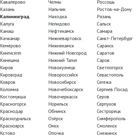
Кавалерово
Челны
Россошь
Шелемов). В 2003-07 гг. работал в труппе
Universal Ball
Казань
Нальчик
Ростов-на-Дону
руководством О. Виноградова (педагог-репетитор Евгени
Калининград
Находка
Рязань
в США и Японии.
Калуга
Нелидово
Сальск
Канаш
Нефтекамск
Самара
В 2007-08 гг. являлся премьером
Цюрихского балета
(Шв
Качканар
Нижневартовск
Санкт-Петербург
педагогов Франсуа Пети и Жана-Франсуа Буанона. Выезж
Кемерово
Нижнекамск
Саранск
Таиланд, Сингапур, Египет, Германию.
Кингисепп
Нижний Новгород
Саратов
Кинешма
Нижний Тагил
Саров
В 2008-2011 гг. — премьер
Московского академическог
Киров
Новокузнецк
Светлогорск
Станиславского и Вл.И. Немировича-Данченко
(педаго
Кировград
Новороссийск
Севастополь
Ковров
Новосибирск
Сегежа
В сезоне 2011/12 был принят в балетную труппу Большо
Коломна
Новочебоксарск
Сергиев Посад
Александра Ветрова.
Костомукша
Новочеркасск
Серов
Красногорск
Норильск
Серпухов
Награды
Краснодар
Обнинск
Сестрорецк
Красноуральск
Озёрск
Симферополь
2004 г. — III премия Международного конкурса танца в С
Красноярск
Омск
Смоленск
2006 г. — специальный приз Международного конкурса та
Кстово
Опочка
Снежинск