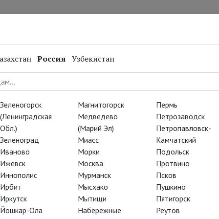
нал
Репертуар
Спецпроекты
Онлайн
азахстан
Россия
Узбекистан
Зеленогорск
Магнитогорск
Пермь
(Ленинградская
Медведево
Петрозаводск
Обл.)
(Марий Эл)
Петропавловск-
Зеленоград
Миасс
Камчатский
Иваново
Морки
Подольск
Ижевск
Москва
Протвино
Иннополис
Мурманск
Псков
Ирбит
Мысхако
Пушкино
Иркутск
Мытищи
Пятигорск
Йошкар-Ола
Набережные
Реутов
Родился в г. Барнауле. В 2003 г. окончил Новосибирское