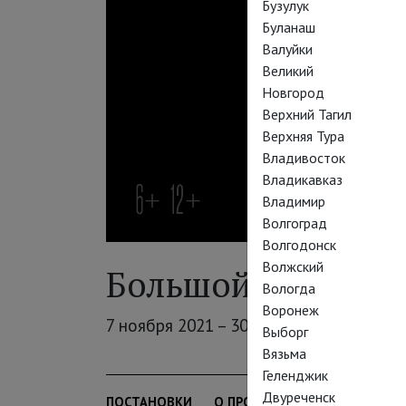
Бузулук
Буланаш
Валуйки
Великий
Новгород
Верхний Тагил
Верхняя Тура
Владивосток
Владикавказ
Владимир
Волгоград
Волгодонск
Волжский
Большой балет в к
Вологда
Воронеж
7 ноября 2021 – 30 июня 2022
Выборг
Вязьма
Геленджик
Двуреченск
ПОСТАНОВКИ
О ПРОЕКТЕ
АРХИВ
ТЕАТ