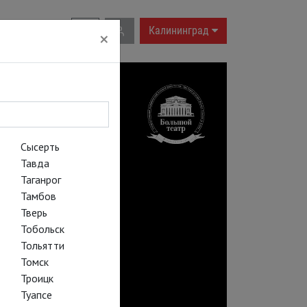
RU
|
EN
Калининград
×
Сысерть
Тавда
Таганрог
Тамбов
Тверь
Тобольск
Тольятти
Томск
Троицк
Туапсе