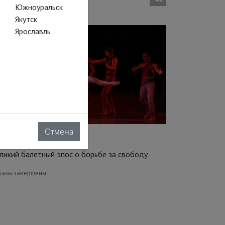
Южноуральск
Якутск
Ярославль
Отмена
партак
ликий балетный эпос о борьбе за свободу
казы завершены