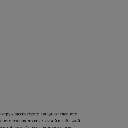
тру классического танца: от главного
диного озера» до кокетливой и забавной
масштабного «Спартака» до изящных