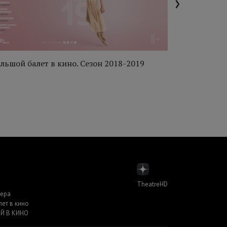
›
льшой балет в кино. Сезон 2018-2019
Большой ба
TheatreHD
пера
лет в кино
Й В КИНО