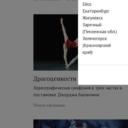
Ейск
Екатеринбург
Жигулёвск
Заречный
(Пензенская обл.)
Зеленогорск
(Красноярский
край)
Драгоценности
Хореографическая симфония в трех частях в
постановке Джорджа Баланчина
Показы завершены