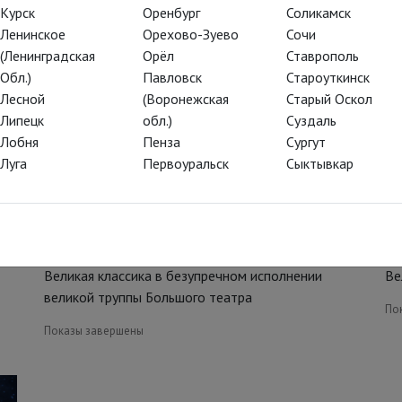
Курск
Оренбург
Соликамск
Ленинское
Орехово-Зуево
Сочи
(Ленинградская
Орёл
Ставрополь
Обл.)
Павловск
Староуткинск
Лесной
(Воронежская
Старый Оскол
Липецк
обл.)
Суздаль
Лобня
Пенза
Сургут
Луга
Первоуральск
Сыктывкар
Лебединое озеро
С
Великая классика в безупречном исполнении
Ве
великой труппы Большого театра
По
Показы завершены