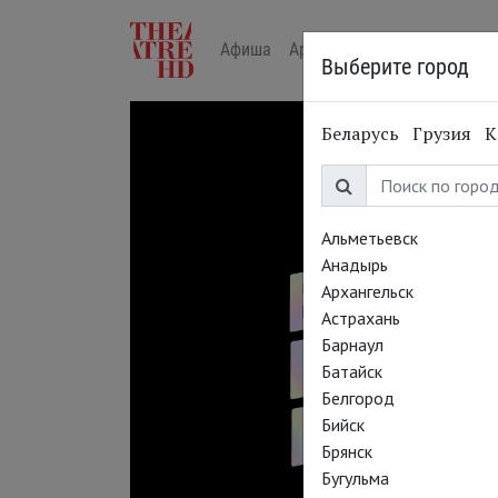
Афиша
Арт-лекторий в кино
Жур
Выберите город
Беларусь
Грузия
К
Альметьевск
Анадырь
Архангельск
Астрахань
Барнаул
Батайск
Белгород
Бийск
Брянск
Бугульма