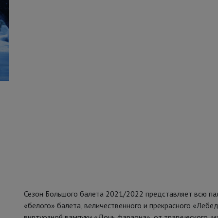
Сезон Большого балета 2021/2022 представляет всю пали
«белого» балета, величественного и прекрасного «Лебе
виртуозной вампуки «Дочь фараона», от трагического, 