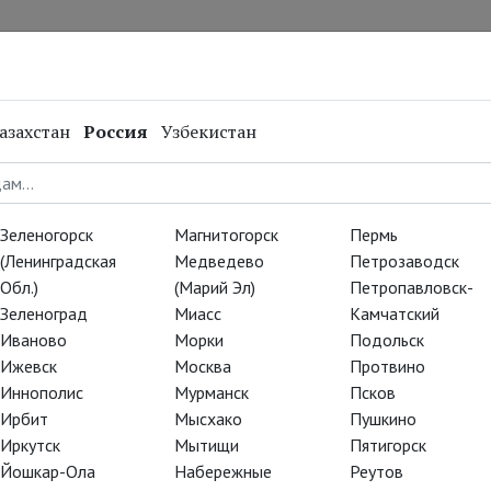
нал
Репертуар
Спецпроекты
Онлайн
азахстан
Россия
Узбекистан
Зеленогорск
Магнитогорск
Пермь
(Ленинградская
Медведево
Петрозаводск
Обл.)
(Марий Эл)
Петропавловск-
Зеленоград
Миасс
Камчатский
Иваново
Морки
Подольск
Ижевск
Москва
Протвино
Иннополис
Мурманск
Псков
Ирбит
Мысхако
Пушкино
Иркутск
Мытищи
Пятигорск
Йошкар-Ола
Набережные
Реутов