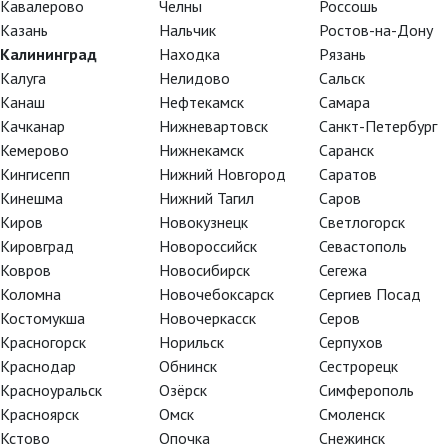
Кавалерово
Челны
Россошь
Казань
Нальчик
Ростов-на-Дону
Калининград
Находка
Рязань
Калуга
Нелидово
Сальск
Канаш
Нефтекамск
Самара
Качканар
Нижневартовск
Санкт-Петербург
Кемерово
Нижнекамск
Саранск
Кингисепп
Нижний Новгород
Саратов
Кинешма
Нижний Тагил
Саров
Киров
Новокузнецк
Светлогорск
Кировград
Новороссийск
Севастополь
Ковров
Новосибирск
Сегежа
Коломна
Новочебоксарск
Сергиев Посад
ино. Сезон 2021-2022
Костомукша
Новочеркасск
Серов
Красногорск
Норильск
Серпухов
Краснодар
Обнинск
Сестрорецк
Красноуральск
Озёрск
Симферополь
Красноярск
Омск
Смоленск
Кстово
Опочка
Снежинск
Р