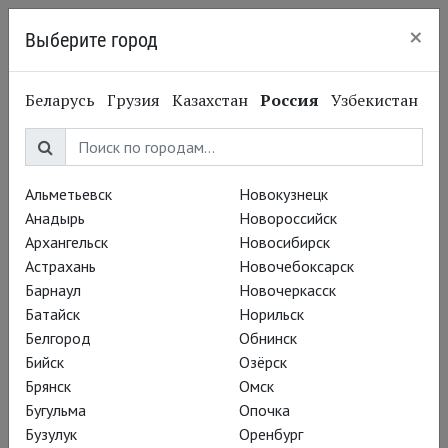
×
Выберите город
Калининград
Николай Кисличенко
Беларусь
Грузия
Казахстан
Россия
Узбекистан
Nikolay Kislichenko
Актёр
Альметьевск
Новокузнецк
Постановки
Анадырь
Новороссийск
Архангельск
Новосибирск
Астрахань
Новочебоксарск
Барнаул
Новочеркасск
Батайск
Норильск
Белгород
Обнинск
Бийск
Озёрск
Брянск
Омск
Бугульма
Опочка
Бузулук
Оренбург