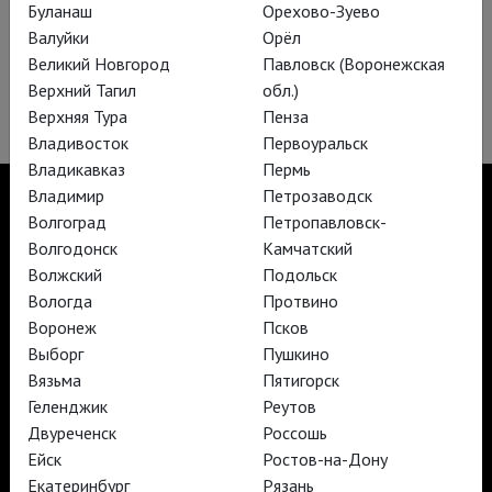
Буланаш
Орехово-Зуево
Валуйки
Орёл
Великий Новгород
Павловск (Воронежская
Женитьба Фигаро
Верхний Тагил
обл.)
Верхняя Тура
Пенза
Владивосток
Первоуральск
Владикавказ
Пермь
Владимир
Петрозаводск
Волгоград
Петропавловск-
Волгодонск
Камчатский
TheatreHD
Волжский
Подольск
TheatreHD Опера
Вологда
Протвино
TheatreHD Балет в кино
Воронеж
Псков
АРТ-ЛЕКТОРИЙ В КИНО
Выборг
Пушкино
Вязьма
Пятигорск
Геленджик
Реутов
TheatreHD
АРТ-ЛЕКТОРИЙ В КИНО
Двуреченск
Россошь
Ейск
Ростов-на-Дону
Екатеринбург
Рязань