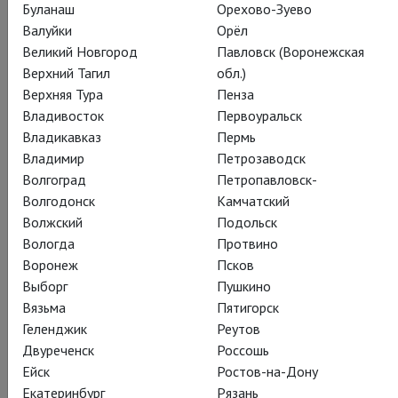
Буланаш
Орехово-Зуево
Валуйки
Орёл
Великий Новгород
Павловск (Воронежская
Верхний Тагил
обл.)
Верхняя Тура
Пенза
Владивосток
Первоуральск
Владикавказ
Пермь
Владимир
Петрозаводск
Волгоград
Петропавловск-
Волгодонск
Камчатский
Волжский
Подольск
Вологда
Протвино
Воронеж
Псков
Выборг
Пушкино
Вязьма
Пятигорск
Геленджик
Реутов
Двуреченск
Россошь
Ейск
Ростов-на-Дону
Екатеринбург
Рязань