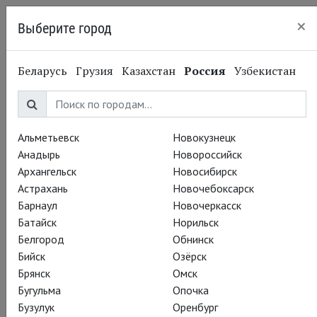
×
Выберите город
Калининград
Беларусь
Грузия
Казахстан
Россия
Узбекистан
Альметьевск
Новокузнецк
Анадырь
Новороссийск
Архангельск
Новосибирск
Астрахань
Новочебоксарск
Барнаул
Новочеркасск
Батайск
Норильск
Белгород
Обнинск
Бийск
Озёрск
Брянск
Омск
Бугульма
Опочка
Бузулук
Оренбург