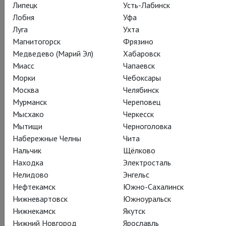
Липецк
Усть-Лабинск
Сергей Лазарев
Лобня
Уфа
Луга
Ухта
Магнитогорск
Фрязино
Медведево (Марий Эл)
Хабаровск
Миасс
Чапаевск
Морки
Чебоксары
Граф Альмавива
Москва
Челябинск
Александр Арсентьев
Мурманск
Череповец
Мысхако
Черкесск
Мытищи
Черноголовка
Набережные Челны
Чита
Нальчик
Щёлково
Находка
Электросталь
Сюзанна
Нелидово
Энгельс
Анна Бегунова
Нефтекамск
Южно-Сахалинск
Нижневартовск
Южноуральск
Нижнекамск
Якутск
Нижний Новгород
Ярославль