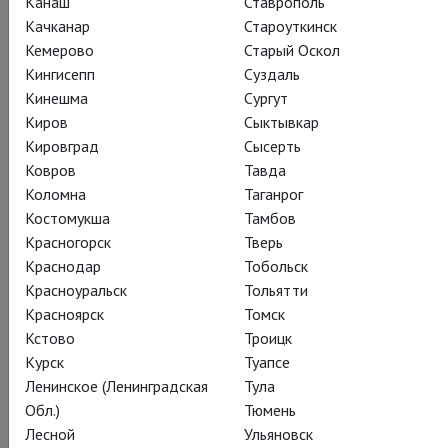
Канаш
Ставрополь
Качканар
Староуткинск
Кемерово
Старый Оскол
Поделиться:
Кингисепп
Суздаль
Кинешма
Сургут
Киров
Сыктывкар
Кировград
Сысерть
Подписаться на рассылку
Ковров
Тавда
Коломна
Таганрог
Костомукша
Тамбов
СОСТАВ
СОЗДАТЕЛИ
О СПЕКТАКЛЕ
КАДРЫ
Красногорск
Тверь
СЕЗОН
ТЕАТР
Краснодар
Тобольск
Красноуральск
Тольятти
Красноярск
Томск
Кстово
Троицк
Действующие лица и исполнители
Курск
Туапсе
Ленинское (Ленинградская
Тула
Обл.)
Тюмень
Лесной
Ульяновск
Фигаро