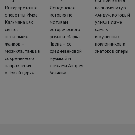
Свежий взгляд
‹
Интерпретация
Лондонская
на знаменитую
оперетты Имре
история по
«Аиду», который
Кальмана как
мотивам
удивит даже
синтез
исторического
самых
нескольких
романа Марка
искушенных
жанров –
Твена – со
поклонников и
мюзикла, танца и
средневековой
знатоков оперы
современного
музыкой и
направления
стихами Андрея
«Новый цирк»
Усачёва