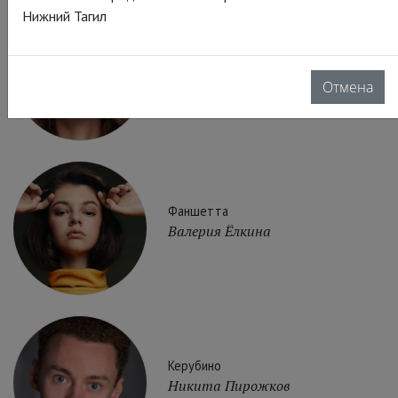
Нижний Тагил
Графиня
Виктория Исакова
Отмена
Фаншетта
Валерия Ёлкина
Керубино
Никита Пирожков