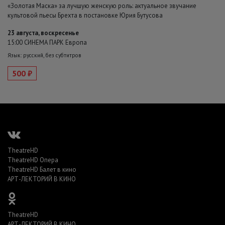
«Золотая Маска» за лучшую женскую роль: актуальное звучание
культовой пьесы Брехта в постановке Юрия Бутусова
23 августа, воскресенье
15:00 СИНЕМА ПАРК Европа
Язык: русский, без субтитров
500 ₽
TheatreHD
TheatreHD Опера
TheatreHD Балет в кино
АРТ-ЛЕКТОРИЙ В КИНО
TheatreHD
АРТ-ЛЕКТОРИЙ В КИНО