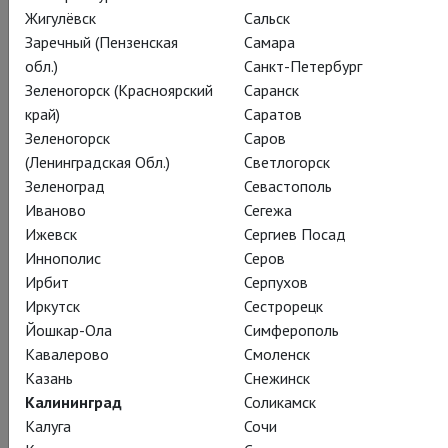
Жигулёвск
Сальск
Заречный (Пензенская
Самара
обл.)
Санкт-Петербург
Пьер-Огюстен Карон де Бомарше
Зеленогорск (Красноярский
Саранск
Женитьба Фигаро
край)
Саратов
Зеленогорск
Саров
(Ленинградская Обл.)
Светлогорск
Marriage of Figaro
Зеленоград
Севастополь
Праздничный, карнавальный спектакль,
Иваново
Сегежа
послушно следующий за буквой и духом
Ижевск
Сергиев Посад
старой пьесы («Труд»)
Иннополис
Серов
Ирбит
Серпухов
Иркутск
Сестрорецк
В постановке Евгения Писарева классическая комедия
Йошкар-Ола
Симферополь
положений стала настоящим праздником театра: красивые
Кавалерово
Смоленск
декорации и костюмы, обаятельные герои,
Казань
Снежинск
сложносплетённые интриги и обязательный счастливый
Калининград
Соликамск
финал!
Калуга
Сочи