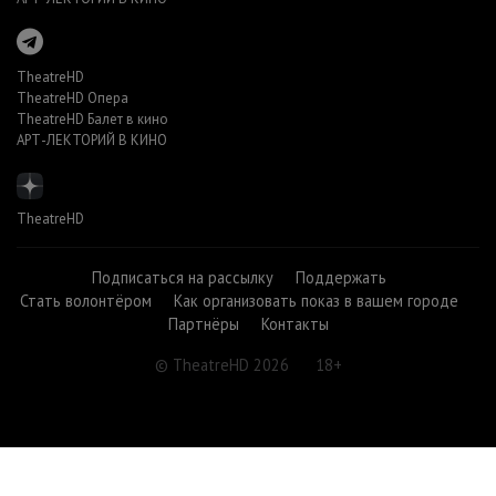
TheatreHD
TheatreHD Опера
TheatreHD Балет в кино
АРТ-ЛЕКТОРИЙ В КИНО
TheatreHD
Подписаться на рассылку
Поддержать
Стать волонтёром
Как организовать показ в вашем городе
Партнёры
Контакты
© TheatreHD 2026
18+