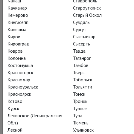
Канаш
Ставрополь
КАДРЫ
СЕЗОН
ТЕАТР
Качканар
Староуткинск
Кемерово
Старый Оскол
Кингисепп
Суздаль
Действующие лица и исполнители
Кинешма
Сургут
Киров
Сыктывкар
Кировград
Сысерть
Ковров
Тавда
Русалка
Коломна
Таганрог
Кристине Ополайс
Костомукша
Тамбов
Красногорск
Тверь
Краснодар
Тобольск
Красноуральск
Тольятти
Красноярск
Томск
Кстово
Троицк
Иноземная Княжна
Курск
Туапсе
Катарина Далайман
Ленинское (Ленинградская
Тула
Обл.)
Тюмень
Лесной
Ульяновск