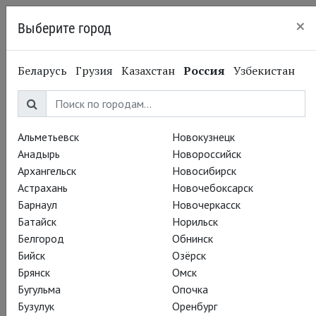
×
Выберите город
Калининград
Беларусь
Грузия
Казахстан
Россия
Узбекистан
Альметьевск
Новокузнецк
Анадырь
Новороссийск
Архангельск
Новосибирск
Астрахань
Новочебоксарск
Барнаул
Новочеркасск
Батайск
Норильск
Белгород
Обнинск
Бийск
Озёрск
Брянск
Омск
Антонин Дворжак
Бугульма
Опочка
Бузулук
Оренбург