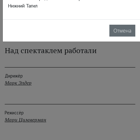
Эрик Оуэнс
Нижний Тагил
Отмена
Над спектаклем работали
Дирижёр
Марк Элдер
Режиссёр
Мари Циммерман