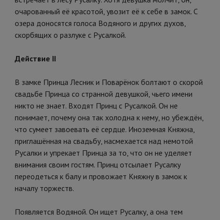
очарованный её красотой, увозит её к себе в замок. С
озера доносятся голоса Водяного и других духов,
скорбящих о разлуке с Русалкой.
Действие II
В замке Принца Лесник и Поварёнок болтают о скорой
свадьбе Принца со странной девушкой, чьего имени
никто не знает. Входят Принц с Русалкой. Он не
понимает, почему она так холодна к нему, но убеждён,
что сумеет завоевать её сердце. Иноземная Княжна,
приглашённая на свадьбу, насмехается над немотой
Русалки и упрекает Принца за то, что он не уделяет
внимания своим гостям. Принц отсылает Русалку
переодеться к балу и провожает Княжну в замок к
началу торжеств.
Появляется Водяной. Он ищет Русалку, а она тем