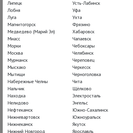
Липецк
Усть-Лабинск
Лобня
Уфа
Луга
Ухта
Ежибаба
Магнитогорск
Фрязино
Джейми Бартон
Медведево (Марий Эл)
Хабаровск
Миасс
Чапаевск
Морки
Чебоксары
Москва
Челябинск
Мурманск
Череповец
Мысхако
Черкесск
Мытищи
Черноголовка
Принц
Набережные Челны
Чита
Брэндон Йованович
Нальчик
Щёлково
Находка
Электросталь
Нелидово
Энгельс
Нефтекамск
Южно-Сахалинск
Нижневартовск
Южноуральск
Нижнекамск
Якутск
Водяной
Нижний Новгород
Ярославль