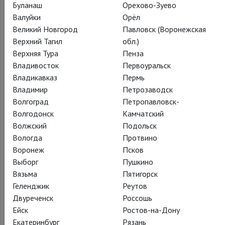
Русалка
Буланаш
Орехово-Зуево
Валуйки
Орёл
Rusalka
Великий Новгород
Павловск (Воронежская
Верхний Тагил
обл.)
Велика сила оперы: благодаря этому нежному сочинению
Верхняя Тура
Пенза
чешского романтика Дворжака весь мир знает волшебную
Владивосток
Первоуральск
сказку восточных славян – проливает слезы над
Владикавказ
Пермь
несчастной любовью дочери Водяного к ветреному Принцу
Владимир
Петрозаводск
и знает, кто такая Баба-яга (здесь эта старая колдунья, по-
Волгоград
Петропавловск-
чешски – Ежибаба, помогает Русалке обрести
Волгодонск
Камчатский
человеческую душу в обмен на голос).
Волжский
Подольск
Вологда
Протвино
Премьерную постановку готовит классик американской
Воронеж
Псков
оперной режиссуры Мэри Циммерман. Русалкой же будет
Выборг
Пушкино
изумительная латвийская певица Кристина Ополайс,
Вязьма
Пятигорск
подлинная интернациональная дива, для которой роль
Геленджик
Реутов
сказочной прелестницы стала почти визитной карточкой.
Двуреченск
Россошь
Партнеры Ополайс участвуют в нескольких постановках
Ейск
Ростов-на-Дону
сезона: «Водяной» Эрик Оуэнс был трубадуром в «Любви
Екатеринбург
Рязань