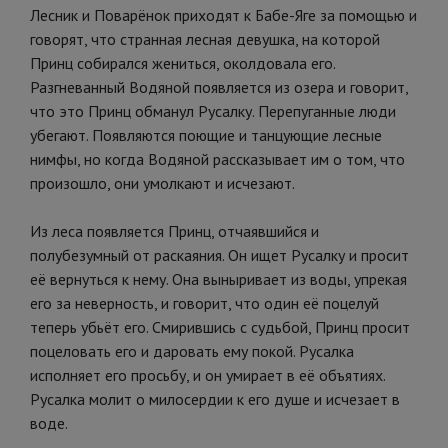
Лесник и Поварёнок приходят к Бабе-Яге за помощью и
говорят, что странная лесная девушка, на которой
Принц собирался жениться, околдовала его.
Разгневанный Водяной появляется из озера и говорит,
что это Принц обманул Русалку. Перепуганные люди
убегают. Появляются поющие и танцующие лесные
нимфы, но когда Водяной рассказывает им о том, что
произошло, они умолкают и исчезают.
Из леса появляется Принц, отчаявшийся и
полубезумный от раскаяния. Он ищет Русалку и просит
её вернуться к нему. Она выныривает из воды, упрекая
его за неверность, и говорит, что один её поцелуй
теперь убьёт его. Смирившись с судьбой, Принц просит
поцеловать его и даровать ему покой. Русалка
исполняет его просьбу, и он умирает в её объятиях.
Русалка молит о милосердии к его душе и исчезает в
воде.