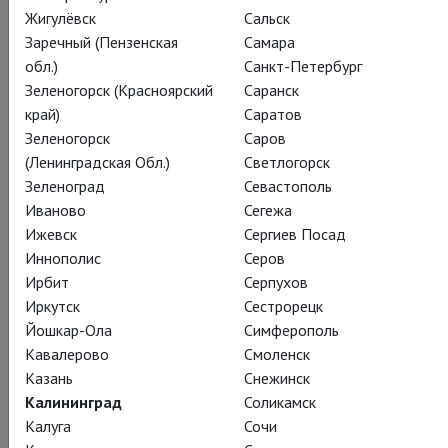
издалека», «Баба-Яга» Джейми Бартон – Фененой в
Жигулёвск
Сальск
«Набукко». Ну а Принца сыграет тенор из Монтаны
Заречный (Пензенская
Самара
Брэндон Йованович, обладатель абсолютно голливудской
обл.)
Санкт-Петербург
внешности – что и позволило именно ему появиться в
Зеленогорск (Красноярский
Саранск
фильме «Квант милосердия» (Quantum of Solace, 2008), в
край)
Саратов
сцене, где члены зловещей Организации собираются на
Зеленогорск
Саров
опере «Тоска».
(Ленинградская Обл.)
Светлогорск
Зеленоград
Севастополь
Иваново
Сегежа
Ижевск
Сергиев Посад
Иннополис
Серов
Поделиться:
Ирбит
Серпухов
Иркутск
Сестрорецк
Йошкар-Ола
Симферополь
Подписаться на рассылку
Кавалерово
Смоленск
Казань
Снежинск
Калининград
Соликамск
СОСТАВ
СОЗДАТЕЛИ
КРАТКОЕ СОДЕРЖАНИЕ
Калуга
Сочи