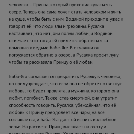
человека – Принца, который приходил купаться в
озере. Теперь она сама хочет стать человеком и жить
на суше, чтобы быть с ним. Водяной приходит в ужас и
говорит ей, что люди злы и греховны. Русалка
настаивает, что нет, они полны любви, и Водяной
отвечает, что тогда ей придётся обратиться за
помощью к ведьме Бабе-Яге. В отчаянии он
погружается обратно в озеро, а Русалка просит луну,
чтобы та рассказала Принцу о её любви.
Баба-Яга соглашается превратить Русалку в человека,
но предупреждает, что если она не обретёт ответную
любовь, то будет проклята, а мужчина, которого она
любит, погибнет. Также, став смертной, она утратит
способность говорить. Русалка, убеждённая, что её
любовь к Принцу преодолеет все чары, на всё
соглашается, и Баба-Яга даёт ей выпить волшебное
зелье. На рассвете Принц выезжает на охоту и
встречает в лесу Русалку. Хотя девушка молчит, он,