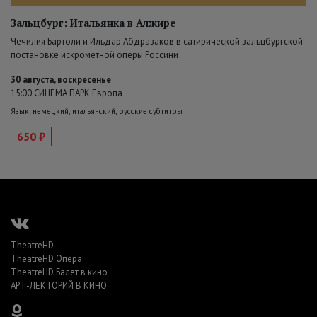
Зальцбург: Итальянка в Алжире
Чечилия Бартоли и Ильдар Абдразаков в сатирической зальцбургской
постановке искрометной оперы Россини
30 августа, воскресенье
15:00 СИНЕМА ПАРК Европа
Язык: немецкий, итальянский, русские субтитры
650 ₽
TheatreHD
TheatreHD Опера
TheatreHD Балет в кино
АРТ-ЛЕКТОРИЙ В КИНО