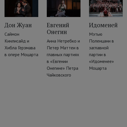
Дон Жуан
Евгений
Идоменей
Онегин
‹
Саймон
Мэтью
Кинлисайд и
Анна Нетребко и
Поленцани в
Хибла Герзмава
Петер Маттеи в
заглавной
в опере Моцарта
главных партиях
партии в
в «Евгении
«Идоменее»
Онегине» Петра
Моцарта
Чайковского