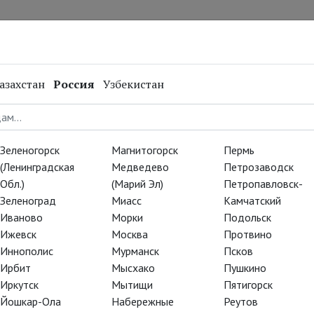
нал
Репертуар
Спецпроекты
Онлайн
азахстан
Россия
Узбекистан
Зеленогорск
Магнитогорск
Пермь
(Ленинградская
Медведево
Петрозаводск
Обл.)
(Марий Эл)
Петропавловск-
Зеленоград
Миасс
Камчатский
Иваново
Морки
Подольск
Ижевск
Москва
Протвино
Иннополис
Мурманск
Псков
Ирбит
Мысхако
Пушкино
Иркутск
Мытищи
Пятигорск
Йошкар-Ола
Набережные
Реутов