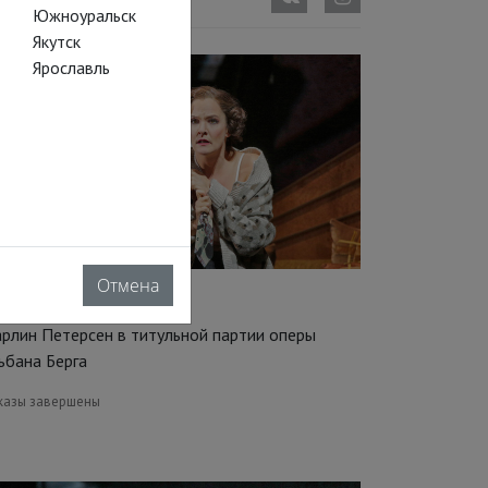
Южноуральск
Якутск
Ярославль
Отмена
улу
рлин Петерсен в титульной партии оперы
ьбана Берга
казы завершены