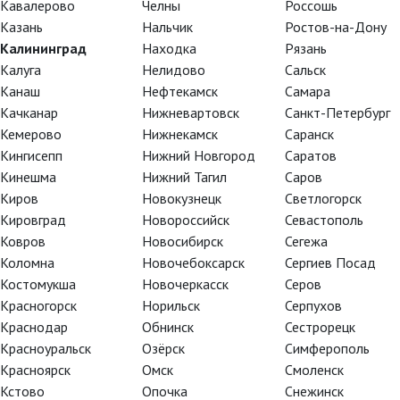
Кавалерово
Челны
Россошь
Казань
Нальчик
Ростов-на-Дону
Калининград
Находка
Рязань
Калуга
Нелидово
Сальск
Канаш
Нефтекамск
Самара
Качканар
Нижневартовск
Санкт-Петербург
Кемерово
Нижнекамск
Саранск
Кингисепп
Нижний Новгород
Саратов
Кинешма
Нижний Тагил
Саров
Киров
Новокузнецк
Светлогорск
Кировград
Новороссийск
Севастополь
Ковров
Новосибирск
Сегежа
Коломна
Новочебоксарск
Сергиев Посад
D. Сезон 2015-2016
Костомукша
Новочеркасск
Серов
Красногорск
Норильск
Серпухов
Краснодар
Обнинск
Сестрорецк
Красноуральск
Озёрск
Симферополь
Красноярск
Омск
Смоленск
Кстово
Опочка
Снежинск
Р