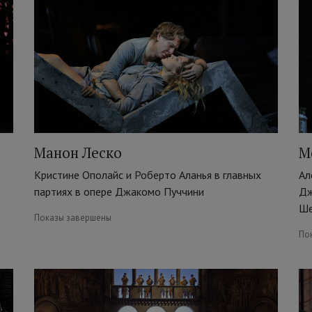
Манон Леско
М
Кристине Ополайс и Роберто Аланья в главных
Ал
партиях в опере Джакомо Пуччини
Дж
Ше
Показы завершены
По