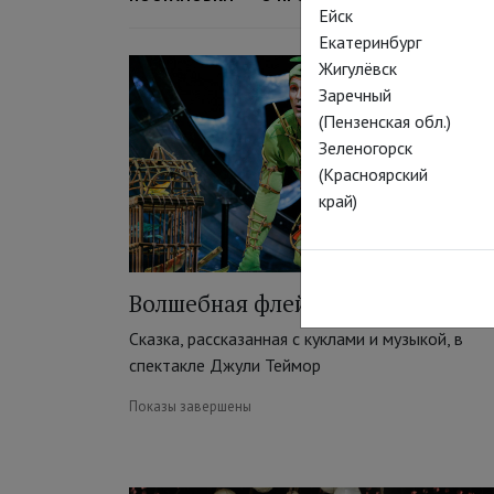
Ейск
Екатеринбург
Жигулёвск
Заречный
(Пензенская обл.)
Зеленогорск
(Красноярский
край)
Волшебная флейта
Сказка, рассказанная с куклами и музыкой, в
спектакле Джули Теймор
Показы завершены