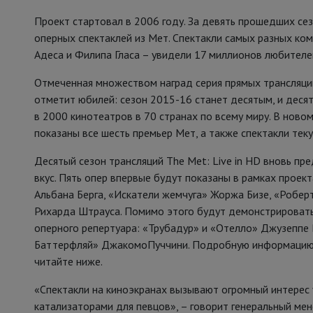
Проект стартовал в 2006 году. За девять прошедших се
оперных спектаклей из Мет. Спектакли самых разных ко
Адеса и Филипа Гласа – увидели 17 миллионов любителе
Отмеченная множеством наград серия прямых трансляций
отметит юбилей: сезон 2015-16 станет десятым, и десят
в 2000 кинотеатров в 70 странах по всему миру. В ново
показаны все шесть премьер Мет, а также спектакли тек
Десятый сезон трансляций The Met: Live in HD вновь пр
вкус. Пять опер впервые будут показаны в рамках проект
Альбана Берга, «Искатели жемчуга» Жоржа Бизе, «Робер
Рихарда Штрауса. Помимо этого будут демонстрировать
оперного репертуара: «Трубадур» и «Отелло» Джузеппе
Баттерфляй» ДжакомоПуччини. Подробную информацию о
читайте ниже.
«Спектакли на киноэкранах вызывают огромный интерес у 
катализаторами для певцов», – говорит генеральный ме