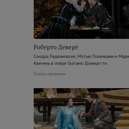
Роберто Деверё
Сондра Радвановски, Мэтью Поленцани и Мар
Квечень в опере Гаэтано Доницетти
Показы завершены