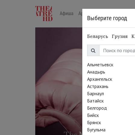
Афиша
Арт-лекторий в кино
Жур
Выберите город
Беларусь
Грузия
К
Альметьевск
Анадырь
Архангельск
Астрахань
Барнаул
Батайск
Белгород
Бийск
Брянск
Бугульма