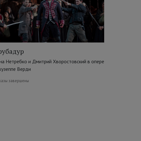
рубадур
на Нетребко и Дмитрий Хворостовский в опере
узеппе Верди
казы завершены