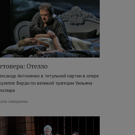
етопера: Отелло
ександр Антоненко в титульной партии в опере
узеппе Верди по великой трагедии Уильяма
кспира
казы завершены