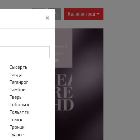
RU
|
EN
Калининград
×
Сысерть
Тавда
Таганрог
Тамбов
Тверь
Тобольск
Тольятти
Томск
Троицк
Туапсе