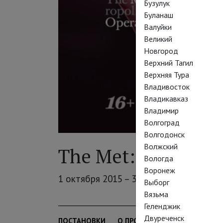
Бузулук
Буланаш
Валуйки
Великий
Новгород
Верхний Тагил
Верхняя Тура
Владивосток
Владикавказ
Владимир
Волгоград
Волгодонск
Волжский
The Met: Live in H
Вологда
Воронеж
1 октября 2015 – 30 июня 2016
Выборг
Вязьма
Геленджик
Двуреченск
ПОСТАНОВКИ
О ПРОЕКТЕ
АРХИВ
ТЕАТ