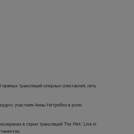
10 прямых трансляций оперных спектаклей, пять
бадур»с участием Анны Нетребко в роли
оэкранах в серии трансляций The Met: Live in
нтинентах.