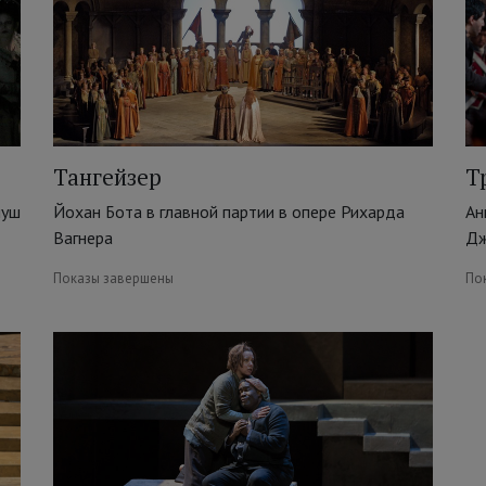
Тангейзер
Т
иуш
Йохан Бота в главной партии в опере Рихарда
Ан
Вагнера
Дж
Показы завершены
По