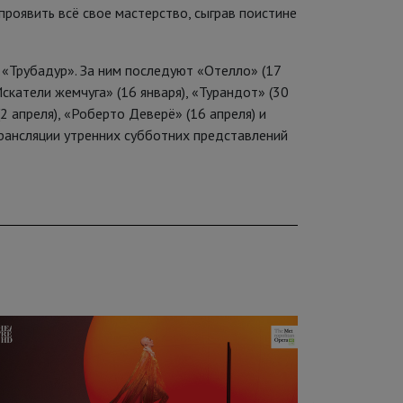
проявить всё свое мастерство, сыграв поистине
м «Трубадур». За ним последуют «Отелло» (17
«Искатели жемчуга» (16 января), «Турандот» (30
2 апреля), «Роберто Деверё» (16 апреля) и
 трансляции утренних субботних представлений