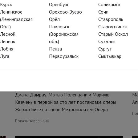
Курск
Оренбург
Соликамск
Ленинское
Орехово-Зуево
Сочи
(Ленинградская
Орёл
Ставрополь
Обл.)
Павловск
Староуткинск
Лесной
(Воронежская
Старый Оскол
Липецк
обл.)
Суздаль
Лобня
Пенза
Сургут
Луга
Первоуральск
Сыктывкар
Искатели жемчуга
Л
Диана Дамрау, Мэтью Поленцани и Мариуш
Ма
Квечень в первой за сто лет постановке оперы
Ал
Жоржа Бизе на сцене Метрополитен Опера
По
Показы завершены