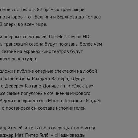
зонов состоялось 87 прямых трансляций
мпозиторов – от Беллини и Берлиоза до Томаса
й оперы во всем мире.
 оперных спектаклей The Met: Live in HD
ь трансляций сезона будут показаны более чем
м сезоне на экранах кинотеатров будут
ущего репертуара.
едложит публике оперные спектакли на любой
а: «Тангейзер» Рихарда Вагнера, «Лулу»
то Деверё» Гаэтано Доницетти и «Электра»
ся самые популярные сочинения мирового
 Верди и «Турандот», «Манон Леско» и «Мадам
 постановках и составе исполнителей
зрителей, и те, в свою очередь, становятся
неджер Мет Питер Гелб. – «Наши звезды