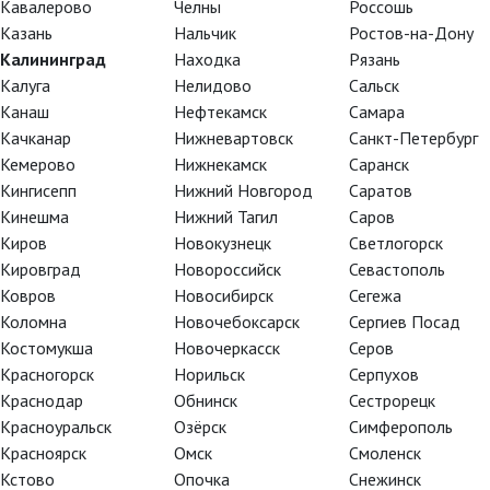
Кавалерово
Челны
Россошь
Казань
Нальчик
Ростов-на-Дону
Смешная девчонка
Калининград
Находка
Рязань
Калуга
Нелидово
Сальск
Канаш
Нефтекамск
Самара
Качканар
Нижневартовск
Санкт-Петербург
Кемерово
Нижнекамск
Саранск
Кингисепп
Нижний Новгород
Саратов
Кинешма
Нижний Тагил
Саров
Киров
Новокузнецк
Светлогорск
Кировград
Новороссийск
Севастополь
Ковров
Новосибирск
Сегежа
Коломна
Новочебоксарск
Сергиев Посад
Костомукша
Новочеркасск
Серов
Красногорск
Норильск
Серпухов
TheatreHD
TheatreHD
Краснодар
Обнинск
Сестрорецк
АРТ-ЛЕКТОРИЙ В КИНО
TheatreHD О
Красноуральск
Озёрск
Симферополь
TheatreHD Ба
АРТ-ЛЕКТОРИ
Красноярск
Омск
Смоленск
Кстово
Опочка
Снежинск