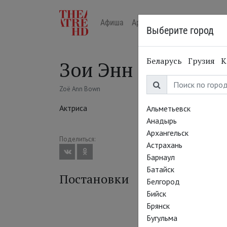
Афиша
Арт-лекторий в кино
Жур
Выберите город
Беларусь
Грузия
К
Зои Энн Боун
Zoë Ann Bown
Актриса
Альметьевск
Анадырь
Архангельск
Поделиться:
Астрахань
Барнаул
Батайск
Постановки
Белгород
Бийск
Брянск
Бугульма