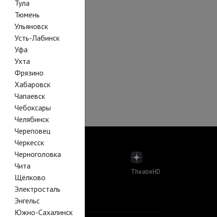
Тула
Тюмень
Ульяновск
Усть-Лабинск
Уфа
Ухта
Фрязино
Хабаровск
Чапаевск
Чебоксары
Челябинск
Череповец
Черкесск
Черноголовка
Чита
TheatreHD
Щёлково
пера
Электросталь
лет в кино
Й В КИНО
Энгельс
Южно-Сахалинск