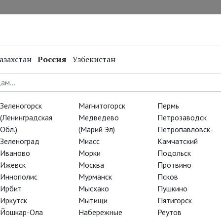
нал
Репертуар
Спецпроекты
Онлайн
азахстан
Россия
Узбекистан
Зеленогорск
Магнитогорск
Пермь
(Ленинградская
Медведево
Петрозаводск
Обл.)
(Марий Эл)
Петропавловск-
Зеленоград
Миасс
Камчатский
Иваново
Морки
Подольск
Ижевск
Москва
Протвино
Иннополис
Мурманск
Псков
Ирбит
Мысхако
Пушкино
Иркутск
Мытищи
Пятигорск
Йошкар-Ола
Набережные
Реутов