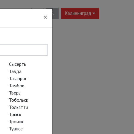
RU
|
EN
Калининград
×
Сысерть
Тавда
Таганрог
Тамбов
Тверь
Тобольск
Тольятти
Томск
Троицк
Туапсе