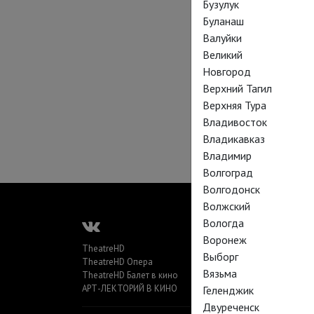
Бузулук
Буланаш
Валуйки
Великий
Новгород
Верхний Тагил
Верхняя Тура
Владивосток
Владикавказ
Владимир
Волгоград
Волгодонск
Волжский
Вологда
Воронеж
TheatreHD
Выборг
TheatreHD Опера
Вязьма
TheatreHD Балет в кино
АРТ-ЛЕКТОРИЙ В КИНО
Геленджик
Двуреченск