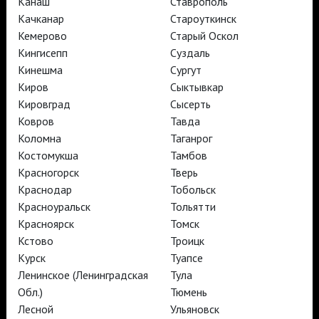
Канаш
Ставрополь
Качканар
Староуткинск
TheatreHD
Кемерово
Старый Оскол
АРТ-ЛЕКТОРИЙ В КИНО
Кингисепп
Суздаль
Кинешма
Сургут
Киров
Сыктывкар
TheatreHD
Кировград
Сысерть
TheatreHD Опера
TheatreHD Балет в кино
Ковров
Тавда
АРТ-ЛЕКТОРИЙ В КИНО
Коломна
Таганрог
Костомукша
Тамбов
Красногорск
Тверь
TheatreHD
Краснодар
Тобольск
Красноуральск
Тольятти
Подписаться на рассылку
Поддержать
Красноярск
Томск
Стать волонтёром
Как организовать показ в вашем городе
Кстово
Троицк
Партнёры
Контакты
Курск
Туапсе
Ленинское (Ленинградская
Тула
© TheatreHD 2026
18+
Обл.)
Тюмень
Лесной
Ульяновск