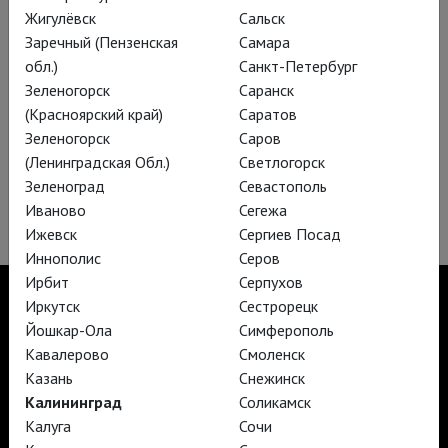
Жигулёвск
Сальск
Заречный (Пензенская
Самара
обл.)
Санкт-Петербург
Зеленогорск
Саранск
(Красноярский край)
Саратов
Зеленогорск
Саров
(Ленинградская Обл.)
Светлогорск
Зеленоград
Севастополь
Спящая красавица
Иваново
Сегежа
Ижевск
Сергиев Посад
Иннополис
Серов
Ирбит
Серпухов
Иркутск
Сестрорецк
Йошкар-Ола
Симферополь
Кавалерово
Смоленск
TheatreHD
Казань
Снежинск
TheatreHD Опера
TheatreHD Балет в кино
Калининград
Соликамск
АРТ-ЛЕКТОРИЙ В КИНО
Калуга
Сочи