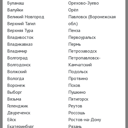
театра. Репетирует под руководством Людмилы Семеняки.
Буланаш
Орехово-Зуево
Валуйки
Орёл
Награды
Великий Новгород
Павловск (Воронежская
Верхний Тагил
обл.)
2006 г. — диплом Международного конкурса Vaganova-Prix
Верхняя Тура
Пенза
(Санкт-Петербург).
Владивосток
Первоуральск
2007-08 гг. — диплом за высокие достижения в учебе от
Владикавказ
Пермь
правительства Санкт-Петербурга.
Владимир
Петрозаводск
2014 г. — Приз Тальони в номинации «Лучшая молодая
Волгоград
Петропавловск-
балерина» (награда учреждена Владимиром Малаховым,
Волгодонск
Камчатский
отмечает лучшие творческие достижения европейского
Волжский
Подольск
балета).
Вологда
Протвино
Воронеж
Псков
Выборг
Пушкино
Постановки
Вязьма
Пятигорск
Геленджик
Реутов
Двуреченск
Россошь
Ейск
Ростов-на-Дону
Екатеринбург
Рязань