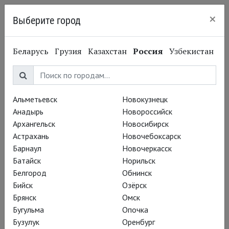
×
Выберите город
Калининград
Юлия Степанова
Беларусь
Грузия
Казахстан
Россия
Узбекистан
Yulia Stepanova
Балерина
Альметьевск
Новокузнецк
Анадырь
Новороссийск
Биография
Архангельск
Новосибирск
Астрахань
Новочебоксарск
Родилась в Оренбурге. В 2009 г. окончила Академию
Барнаул
Новочеркасск
русского балета им. А.Я. Вагановой (педагог Людмила
Батайск
Норильск
Сафронова).
Белгород
Обнинск
В 2009-14 гг. танцевала в составе труппы Мариинского
Бийск
Озёрск
театра, где исполнила множество ведущих и центральных
Брянск
Омск
партий.
Бугульма
Опочка
В сезоне 2015/16 перешла в балетную труппу Большого
Бузулук
Оренбург