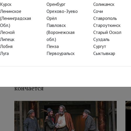
Глобус: Венецианский купец
Г
Курск
Оренбург
Соликамск
Ленинское
Орехово-Зуево
Сочи
(Ленинградская
Орёл
Ставрополь
Обл.)
Павловск
Староуткинск
Лесной
(Воронежская
Старый Оскол
Липецк
обл.)
Суздаль
Лобня
Пенза
Сургут
Луга
Первоуральск
Сыктывкар
Глобус: Всё хорошо, что хорошо
Г
кончается