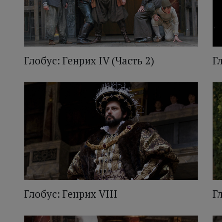
Глобус: Генрих IV (Часть 2)
Г
Глобус: Генрих VIII
Г