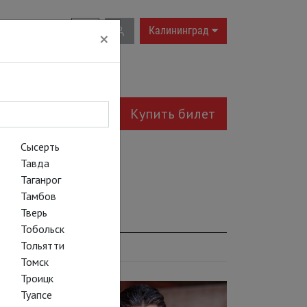
RU
|
EN
Калининград
×
Купить билет
Сысерть
Тавда
Таганрог
Тамбов
Тверь
Тобольск
Тольятти
Томск
Троицк
Туапсе