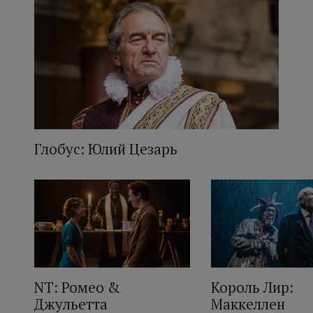
Глобус: Юлий Цезарь
NT: Ромео &
Король Лир:
Джульетта
Маккеллен