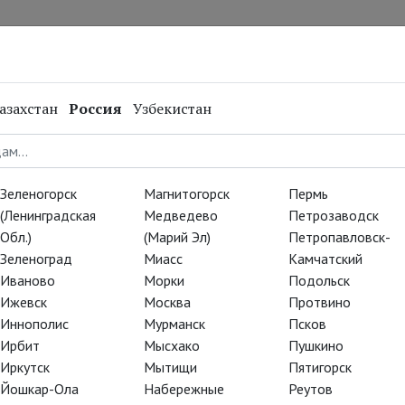
нал
Репертуар
Спецпроекты
Онлайн
азахстан
Россия
Узбекистан
Зеленогорск
Магнитогорск
Пермь
(Ленинградская
Медведево
Петрозаводск
Обл.)
(Марий Эл)
Петропавловск-
Зеленоград
Миасс
Камчатский
Иваново
Морки
Подольск
Ижевск
Москва
Протвино
Иннополис
Мурманск
Псков
Ирбит
Мысхако
Пушкино
Иркутск
Мытищи
Пятигорск
Йошкар-Ола
Набережные
Реутов