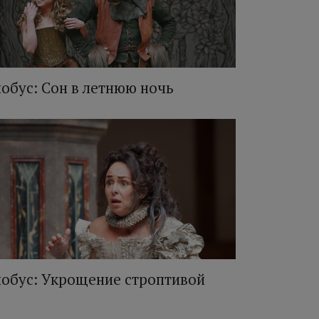
лобус: Сон в летнюю ночь
лобус: Укрощение строптивой