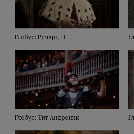
Глобус: Ричард II
Г
Глобус: Тит Андроник
Г