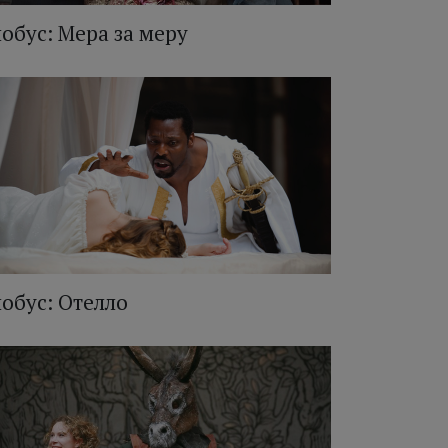
лобус: Мера за меру
лобус: Отелло