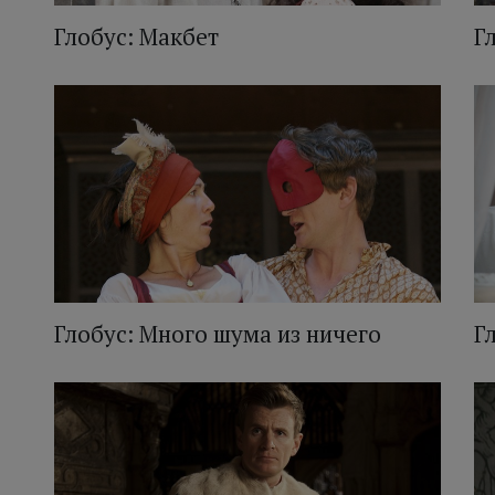
Глобус: Макбет
Г
Глобус: Много шума из ничего
Г