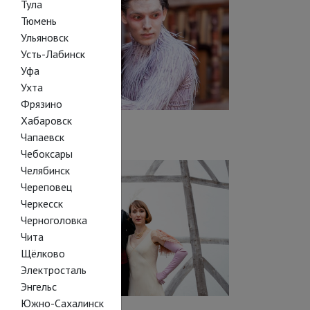
Тула
Тюмень
Ульяновск
Усть-Лабинск
Уфа
Ухта
Фрязино
Хабаровск
лобус: Буря
Чапаевск
Чебоксары
Челябинск
Череповец
Черкесск
Черноголовка
Чита
Щёлково
Электросталь
Энгельс
Южно-Сахалинск