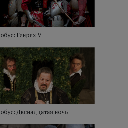
лобус: Генрих V
лобус: Двенадцатая ночь