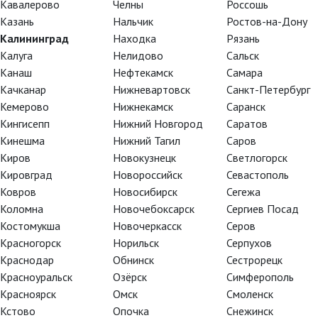
Кавалерово
Челны
Россошь
Казань
Нальчик
Ростов-на-Дону
Калининград
Находка
Рязань
Калуга
Нелидово
Сальск
Канаш
Нефтекамск
Самара
Качканар
Нижневартовск
Санкт-Петербург
Кемерово
Нижнекамск
Саранск
Кингисепп
Нижний Новгород
Саратов
Глобус: Антоний и Клеопатра
Г
Кинешма
Нижний Тагил
Саров
Киров
Новокузнецк
Светлогорск
Кировград
Новороссийск
Севастополь
Ковров
Новосибирск
Сегежа
Коломна
Новочебоксарск
Сергиев Посад
Костомукша
Новочеркасск
Серов
Красногорск
Норильск
Серпухов
Краснодар
Обнинск
Сестрорецк
Красноуральск
Озёрск
Симферополь
Красноярск
Омск
Смоленск
Кстово
Опочка
Снежинск