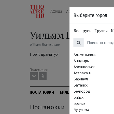
Афиша
Арт-лекторий в кино
Жур
Выберите город
Беларусь
Грузия
К
Уильям Шекспир
William Shakespeare
Поэт, драматург
Альметьевск
Анадырь
Архангельск
Поделиться:
Астрахань
Барнаул
Батайск
Белгород
ПОСТАНОВКИ
БИЛЕТЫ
СЕЗОН
Бийск
Брянск
Постановки
Бугульма