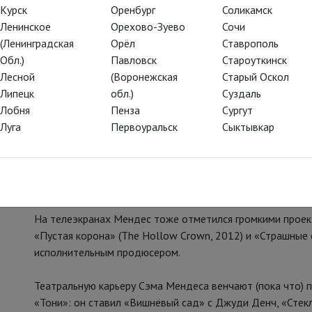
Курск
Оренбург
Соликамск
Ленинское
Орехово-Зуево
Сочи
(Ленинградская
Орёл
Ставрополь
Обл.)
Павловск
Староуткинск
Лесной
(Воронежская
Старый Оскол
Липецк
обл.)
Суздаль
Лобня
Пенза
Сургут
Этот британский режиссёр, продюсер и драматург стал 
Луга
Первоуральск
Сыктывкар
кинематографа режиссёров, который получил «Оскара» з
американски» (American Beauty) с Кевином Спейси в глав
Любители кино наверняка помнят также его «Дорогу перем
эпизоды бондианы «007: Координаты «Скайфолл» (Skyfall,
На телеэкранах Мендес тоже отметился громкими проек
«Пустая корона» (The Hollow Crown, 2012) и «Страшные с
исполнительным продюсером.
Театральную карьеру Сэма Мендеса венчают (пока что) 
«Тони»: он ставил «Вишнёвый сад» с Джуди Денч, «Стекл