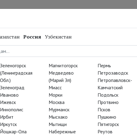
нал
Репертуар
Спецпроекты
Онлайн
азахстан
Россия
Узбекистан
Зеленогорск
Магнитогорск
Пермь
(Ленинградская
Медведево
Петрозаводск
Обл.)
(Марий Эл)
Петропавловск-
Зеленоград
Миасс
Камчатский
Иваново
Морки
Подольск
Ижевск
Москва
Протвино
Иннополис
Мурманск
Псков
Ирбит
Мысхако
Пушкино
Иркутск
Мытищи
Пятигорск
Йошкар-Ола
Набережные
Реутов