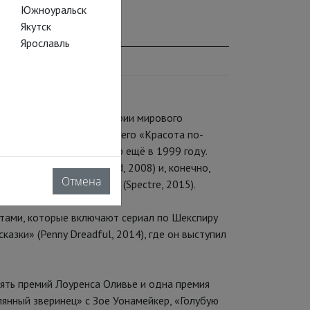
Южноуральск
Якутск
Ярославль
одним из немногих в истории мирового
а свой дебютный фильм: его «Красота по-
ной роли произвела фурор ещё в 1999 году.
ен» (Revolutionary Road, 2008) и, конечно,
Отмена
 2012) и «007: Спектр» (Spectre, 2015).
тами, которые включают сериал по Шекспиру
казки» (Penny Dreadful, 2014), где он выступил
пять премий Лоуренса Оливье и одна премия
янный зверинец» с Зое Уонамейкер, «Голубую