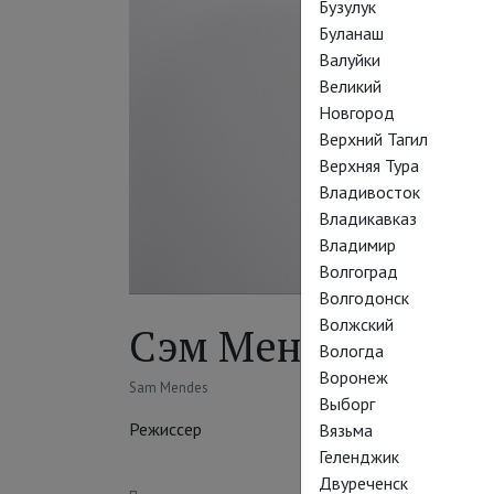
Бузулук
Буланаш
Валуйки
Великий
Новгород
Верхний Тагил
Верхняя Тура
Владивосток
Владикавказ
Владимир
Волгоград
Волгодонск
Волжский
Сэм Мендес
Вологда
Воронеж
Sam Mendes
Выборг
Режиссер
Вязьма
Геленджик
Двуреченск