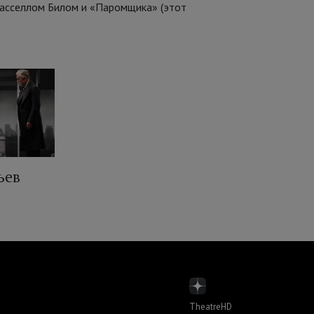
Расселлом Билом и «Паромщика» (этот
ьев
TheatreHD