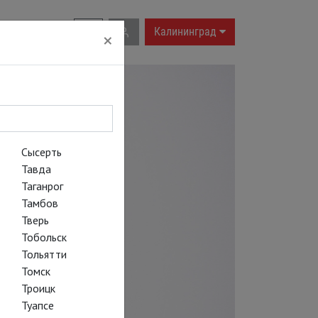
RU
|
EN
Калининград
×
Сысерть
Тавда
Таганрог
Тамбов
Тверь
Тобольск
Тольятти
Томск
Троицк
Туапсе