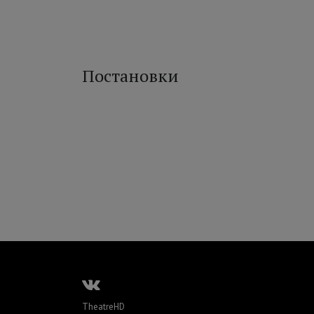
Постановки
TheatreHD