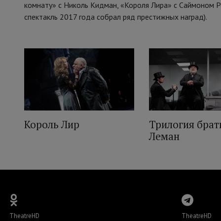
комнату» с Николь Кидман, «Короля Лира» с Саймоном 
спектакль 2017 года собрал ряд престижных наград).
Король Лир
Трилогия брат
Леман
TheatreHD
TheatreHD