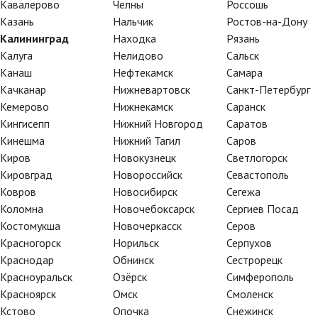
Кавалерово
Челны
Россошь
Казань
Нальчик
Ростов-на-Дону
Калининград
Находка
Рязань
Калуга
Нелидово
Сальск
Канаш
Нефтекамск
Самара
Качканар
Нижневартовск
Санкт-Петербург
Кемерово
Нижнекамск
Саранск
Кингисепп
Нижний Новгород
Саратов
Кинешма
Нижний Тагил
Саров
Киров
Новокузнецк
Светлогорск
Кировград
Новороссийск
Севастополь
Ковров
Новосибирск
Сегежа
Коломна
Новочебоксарск
Сергиев Посад
Костомукша
Новочеркасск
Серов
Красногорск
Норильск
Серпухов
Краснодар
Обнинск
Сестрорецк
Красноуральск
Озёрск
Симферополь
Красноярск
Омск
Смоленск
Кстово
Опочка
Снежинск