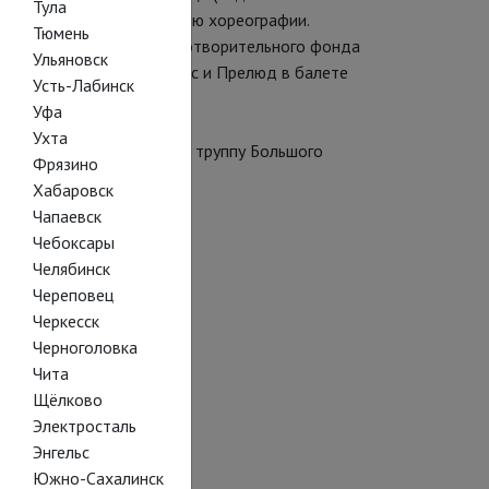
Тула
 государственную академию хореографии.
Тюмень
том Международного благотворительного фонда
Ульяновск
шого театра Седьмой вальс и Прелюд в балете
Усть-Лабинск
Уфа
Ухта
 была принята в балетную труппу Большого
Фрязино
евой.
Хабаровск
Чапаевск
Чебоксары
Челябинск
Череповец
Черкесск
Черноголовка
Чита
Щёлково
Электросталь
Энгельс
Южно-Сахалинск