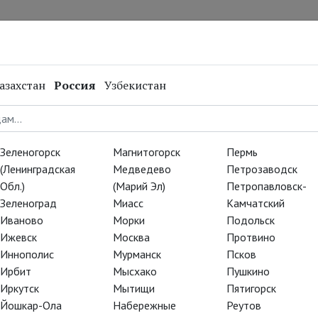
нал
Репертуар
Спецпроекты
Онлайн
азахстан
Россия
Узбекистан
Зеленогорск
Магнитогорск
Пермь
(Ленинградская
Медведево
Петрозаводск
Обл.)
(Марий Эл)
Петропавловск-
Зеленоград
Миасс
Камчатский
Иваново
Морки
Подольск
Ижевск
Москва
Протвино
Иннополис
Мурманск
Псков
Ирбит
Мысхако
Пушкино
Иркутск
Мытищи
Пятигорск
Йошкар-Ола
Набережные
Реутов
Родилась в Тбилиси. В 1992-95 гг. училась в Тбилисском