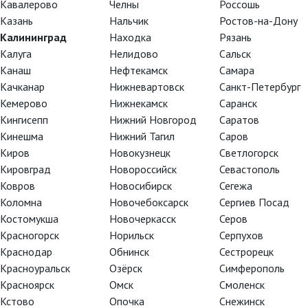
Кавалерово
Челны
Россошь
Тварелишвили)., откуда была переведена в Московскую
Казань
Нальчик
Ростов-на-Дону
В годы учебы в МГАХ (1999-2001) являлась стипендиа
Калининград
Находка
Рязань
имени Мариса Лиепы. В 2000 г. исполнила на сцене Боль
Калуга
Нелидово
Сальск
«Шопениана» — школьном спектакле МГАХ.
Канаш
Нефтекамск
Самара
Качканар
Нижневартовск
Санкт-Петербург
В 2001 г. по окончании академии (класс Ирины Сыровой)
Кемерово
Нижнекамск
Саранск
театра. Репетирует под руководством Марины Кондрать
Кингисепп
Нижний Новгород
Саратов
Кинешма
Нижний Тагил
Саров
Киров
Новокузнецк
Светлогорск
Кировград
Новороссийск
Севастополь
Ковров
Новосибирск
Сегежа
Коломна
Новочебоксарск
Сергиев Посад
Костомукша
Новочеркасск
Серов
Красногорск
Норильск
Серпухов
Краснодар
Обнинск
Сестрорецк
Пламя Парижа
Корсар
Красноуральск
Озёрск
Симферополь
Красноярск
Омск
Смоленск
Кстово
Опочка
Снежинск