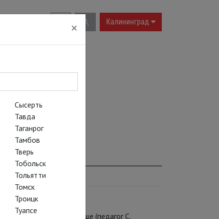
RU
|
EN
Калининград
×
Сысерть
Тавда
Таганрог
Тамбов
Тверь
Тобольск
Тольятти
Томск
Троицк
Туапсе
 хореографическом училище (педагог С.