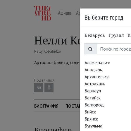
Афиша
Арт-лекторий в кино
Жур
Выберите город
Беларусь
Грузия
К
Нелли Кобахидзе
Nelly Kobahidze
Артистка балета, солистка
Альметьевск
Анадырь
Архангельск
Поделиться:
Астрахань
Барнаул
Батайск
Белгород
БИОГРАФИЯ
ПОСТАНОВКИ
СЕЗОН
Бийск
Брянск
Бугульма
Биография