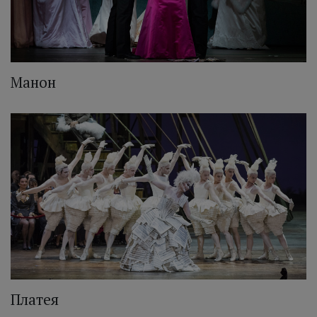
Манон
Платея