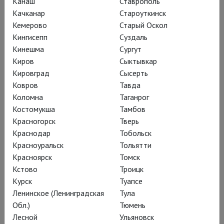
Канаш
Ставрополь
Качканар
Староуткинск
Кемерово
Старый Оскол
Венская опера: Лючия ди Ламмермур
Кингисепп
Суздаль
Кинешма
Сургут
Киров
Сыктывкар
Кировград
Сысерть
Ковров
Тавда
Коломна
Таганрог
Костомукша
Тамбов
Красногорск
Тверь
Краснодар
Тобольск
Красноуральск
Тольятти
Красноярск
Томск
Кстово
Троицк
Курск
Туапсе
Дочь полка
Ленинское (Ленинградская
Тула
Обл.)
Тюмень
Лесной
Ульяновск