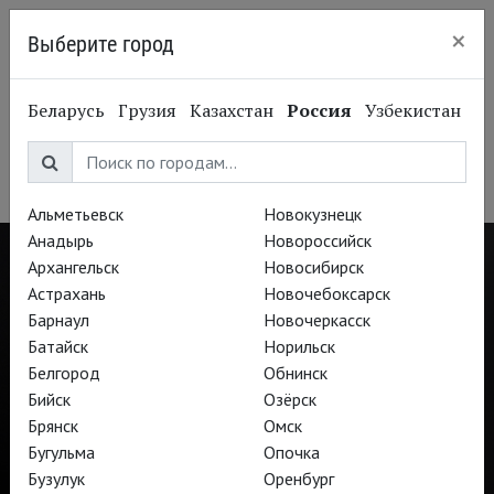
×
Выберите город
Калининград
Лоран Пелли
Беларусь
Грузия
Казахстан
Россия
Узбекистан
Laurent Pelly
Режиссёр, художник
Альметьевск
Новокузнецк
Анадырь
Новороссийск
Архангельск
Новосибирск
Астрахань
Новочебоксарск
Барнаул
Новочеркасск
Батайск
Норильск
Белгород
Обнинск
Бийск
Озёрск
Брянск
Омск
Бугульма
Опочка
Бузулук
Оренбург