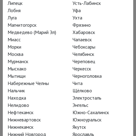
Липецк
Усть-Лабинск
Лобня
Уфа
Луга
Ухта
Магнитогорск
Фрязино
Медведево (Марий Эл)
Хабаровск
Миасс
Чапаевск
Морки
Чебоксары
Москва
Челябинск
Мурманск
Череповец
Мысхако
Черкесск
Дочь полка
Мытищи
Черноголовка
Набережные Челны
Чита
Нальчик
Щёлково
Находка
Электросталь
Нелидово
Энгельс
Нефтекамск
Южно-Сахалинск
Нижневартовск
Южноуральск
Нижнекамск
Якутск
Нижний Новгород
Ярославль