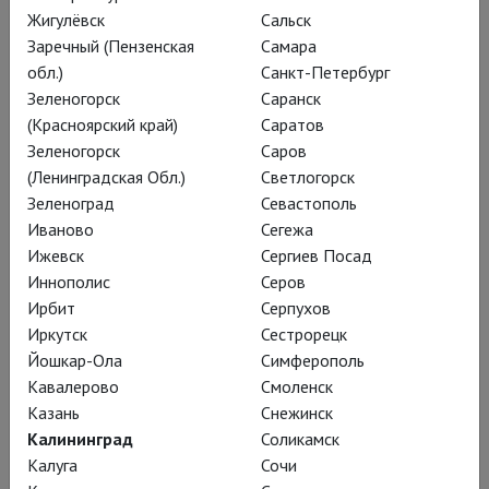
Дж. Россини в Национальной опере Нидерландов,
Жигулёвск
Сальск
«Путешествие на Луну» Ж. Оффенбаха в Опера-Комик,
Заречный (Пензенская
Самара
«Синяя Борода» Ж. Оффенбаха в Лионской опере,
обл.)
Санкт-Петербург
«Фальстаф» в Королевском театре Мадрида, «Кандид» Л.
Зеленогорск
Саранск
Бернстайна в Опере Санта-Фе, «Лючия ди Ламмермур» в
(Красноярский край)
Саратов
Опере Филадельфии и Венской государственной опере.
Зеленогорск
Саров
(Ленинградская Обл.)
Светлогорск
Зеленоград
Севастополь
Постановки
Иваново
Сегежа
Ижевск
Сергиев Посад
Иннополис
Серов
Ирбит
Серпухов
Иркутск
Сестрорецк
Йошкар-Ола
Симферополь
Кавалерово
Смоленск
Казань
Снежинск
Калининград
Соликамск
Калуга
Сочи