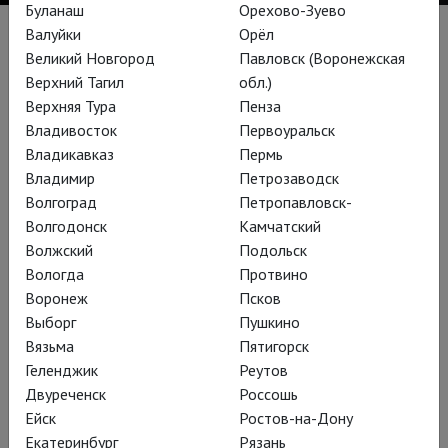
Буланаш
Орехово-Зуево
Валуйки
Орёл
Великий Новгород
Павловск (Воронежская
Биография
Верхний Тагил
обл.)
Французский театральный режиссёр и художник,
Верхняя Тура
Пенза
работающий как с драматическими спектаклями, так и с
Владивосток
Первоуральск
оперой. В 1980 г. стал основателем и одним из главных
Владикавказ
Пермь
режиссёров (вместе с Агатой Мелинан) Театральной
Владимир
Петрозаводск
компании «Пеликан». В 1994 г. в качестве режиссёра
Волгоград
Петропавловск-
приглашён в Альпийский драматический центр в Гренобле, с
Волгодонск
Камчатский
1997 по 2007 гг. был его руководителем. С 2008 по 2018 гг.
Волжский
Подольск
руководил Национальным театром Тулузы, также вместе с
Вологда
Протвино
Агатой Мелинан.
Воронеж
Псков
Выборг
Пушкино
Один из наиболее востребованных французских
Вязьма
Пятигорск
режиссёров, работает в крупнейших европейских и
Геленджик
Реутов
американских театрах. Как правило, в своих спектаклях
Двуреченск
Россошь
является также художником по костюмам, а иногда и
Ейск
Ростов-на-Дону
сценографом. Среди его недавних проектов – «Золушка»
Екатеринбург
Рязань