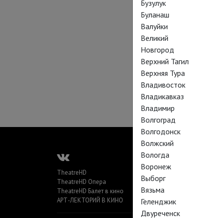
Бузулук
Буланаш
Валуйки
Великий
Новгород
Верхний Тагил
Верхняя Тура
Владивосток
Владикавказ
Владимир
Волгоград
Волгодонск
Волжский
Вологда
Воронеж
TheatreHD
Выборг
TheatreHD Опера
Вязьма
TheatreHD Балет в кино
АРТ-ЛЕКТОРИЙ В КИНО
Геленджик
Двуреченск