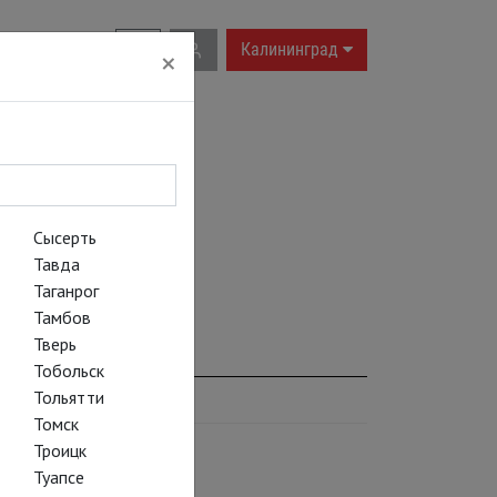
RU
|
EN
Калининград
×
Сысерть
Тавда
Таганрог
Тамбов
Тверь
Тобольск
Тольятти
Томск
Троицк
Туапсе