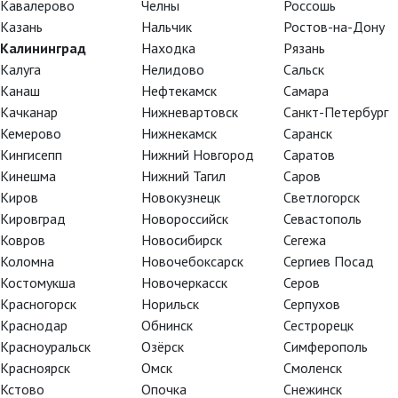
Кавалерово
Челны
Россошь
Казань
Нальчик
Ростов-на-Дону
Калининград
Находка
Рязань
Калуга
Нелидово
Сальск
Канаш
Нефтекамск
Самара
Хованщина
Качканар
Нижневартовск
Санкт-Петербург
Кемерово
Нижнекамск
Саранск
Кингисепп
Нижний Новгород
Саратов
Кинешма
Нижний Тагил
Саров
Киров
Новокузнецк
Светлогорск
Кировград
Новороссийск
Севастополь
Ковров
Новосибирск
Сегежа
Коломна
Новочебоксарск
Сергиев Посад
Костомукша
Новочеркасск
Серов
Красногорск
Норильск
Серпухов
TheatreHD
TheatreHD
Краснодар
Обнинск
Сестрорецк
АРТ-ЛЕКТОРИЙ В КИНО
TheatreHD О
Красноуральск
Озёрск
Симферополь
TheatreHD Ба
АРТ-ЛЕКТОРИ
Красноярск
Омск
Смоленск
Кстово
Опочка
Снежинск