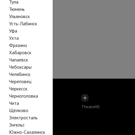
Тула
Тюмень
Ульяновск
Усть-Лабинск
Уфа
Ухта
Фрязино
Хабаровск
Чапаевск
Чебоксары
Челябинск
Череповец
Черкесск
Черноголовка
Чита
TheatreHD
Щёлково
пера
Электросталь
лет в кино
Й В КИНО
Энгельс
Южно-Сахалинск