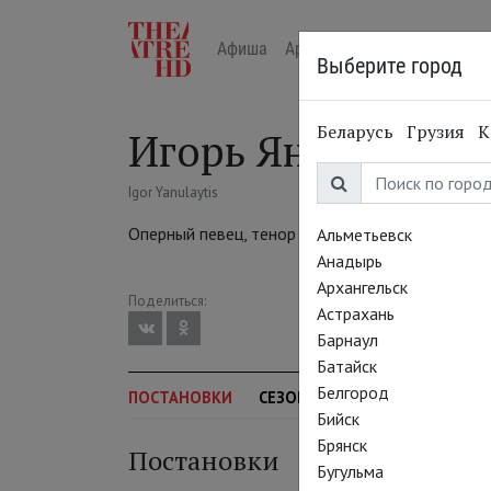
Афиша
Арт-лекторий в кино
Жур
Выберите город
Беларусь
Грузия
К
Игорь Янулайтис
Igor Yanulaytis
Оперный певец, тенор
Альметьевск
Анадырь
Архангельск
Поделиться:
Астрахань
Барнаул
Батайск
Белгород
ПОСТАНОВКИ
СЕЗОН
Бийск
Брянск
Постановки
Бугульма