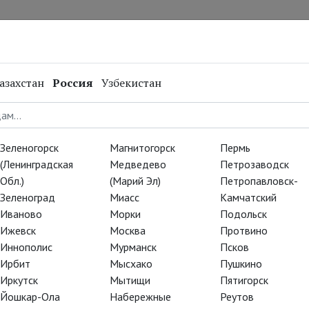
нал
Репертуар
Спецпроекты
Онлайн
азахстан
Россия
Узбекистан
Зеленогорск
Магнитогорск
Пермь
(Ленинградская
Медведево
Петрозаводск
Обл.)
(Марий Эл)
Петропавловск-
Зеленоград
Миасс
Камчатский
Иваново
Морки
Подольск
Ижевск
Москва
Протвино
Иннополис
Мурманск
Псков
Ирбит
Мысхако
Пушкино
Иркутск
Мытищи
Пятигорск
Йошкар-Ола
Набережные
Реутов