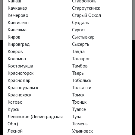
Канаш
Ставрополь
Качканар
Староуткинск
Кемерово
Старый Оскол
Летучий голландец
Кингисепп
Суздаль
Кинешма
Сургут
Киров
Сыктывкар
Кировград
Сысерть
Ковров
Тавда
Коломна
Таганрог
Костомукша
Тамбов
TheatreHD
Красногорск
Тверь
TheatreHD Опера
TheatreHD Балет в кино
Краснодар
Тобольск
АРТ-ЛЕКТОРИЙ В КИНО
Красноуральск
Тольятти
Красноярск
Томск
Кстово
Троицк
TheatreHD
Курск
Туапсе
АРТ-ЛЕКТОРИЙ В КИНО
Ленинское (Ленинградская
Тула
Обл.)
Тюмень
Лесной
Ульяновск
TheatreHD