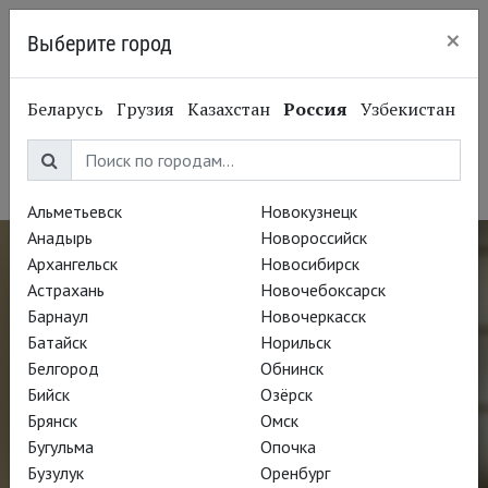
×
Выберите город
Калининград
Франц-Йозеф Зелиг
Беларусь
Грузия
Казахстан
Россия
Узбекистан
Franz Josef Selig
Оперный певец, бас
Альметьевск
Новокузнецк
Анадырь
Новороссийск
Архангельск
Новосибирск
Астрахань
Новочебоксарск
Барнаул
Новочеркасск
Батайск
Норильск
Белгород
Обнинск
Бийск
Озёрск
Брянск
Омск
Бугульма
Опочка
Бузулук
Оренбург