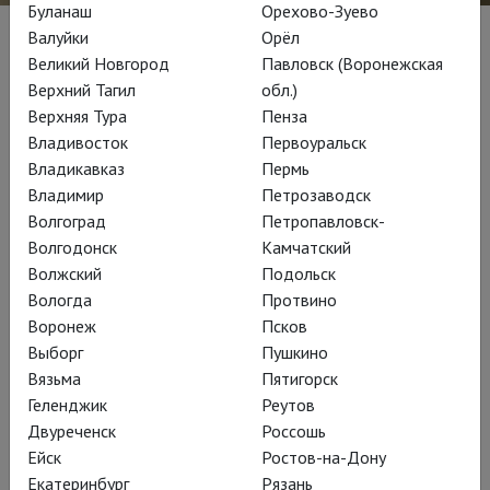
Буланаш
Орехово-Зуево
Валуйки
Орёл
Великий Новгород
Павловск (Воронежская
Биография
Верхний Тагил
обл.)
Немецкий бас. Родился в г. Майен, окончил Кёльнскую
Верхняя Тура
Пенза
высшую школу музыки. В 1989 году, ещё во время учёбы,
Владивосток
Первоуральск
стал солистом оперной труппы театра Аалто в Эссене и
Владикавказ
Пермь
работал в этом театре до 1995 года. В качестве
Владимир
Петрозаводск
приглашённого солиста выступал в Венской опере, в
Волгоград
Петропавловск-
Королевской опере Ковент-Гарден, театре Ла Скала, Опере
Волгодонск
Камчатский
Бастилии, Баварской опере и других престижных
Волжский
Подольск
европейских театрах. В 1998 году дебютировал в
Вологда
Протвино
Метрополитен-опере (партия Зарастро в «Волшебной
Воронеж
Псков
флейте»).
Выборг
Пушкино
Вязьма
Пятигорск
Основу репертуара певца составляют партии в операх
Геленджик
Реутов
Вагнера, такие, как король Марк («Тристан и Изольда»),
Двуреченск
Россошь
Гурнеманц («Парсифаль»). В 2012 году дебютировал на
Ейск
Ростов-на-Дону
Байрёйтском фестивале в партии Даланда («Летучий
Екатеринбург
Рязань