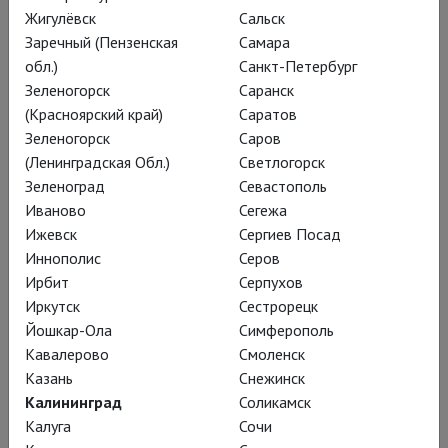
Голландец»), в 2013 году исполнил там партию Хундинга
Жигулёвск
Сальск
(«Валькирия»). Также исполняет партии Зарастро
Заречный (Пензенская
Самара
(«Волшебная флейта»), Осмина («Похищение из сераля»),
обл.)
Санкт-Петербург
Рокко («Фиделио»), Фиеско («Симон Бокканегра»), Отца-
Зеленогорск
Саранск
настоятеля («Сила судьбы»), Аркеля («Пеллеас и
(Красноярский край)
Саратов
Мелизанда»).
Зеленогорск
Саров
(Ленинградская Обл.)
Светлогорск
Зеленоград
Севастополь
Постановки
Иваново
Сегежа
Ижевск
Сергиев Посад
Иннополис
Серов
Ирбит
Серпухов
Иркутск
Сестрорецк
Йошкар-Ола
Симферополь
Кавалерово
Смоленск
Казань
Снежинск
Калининград
Соликамск
Калуга
Сочи