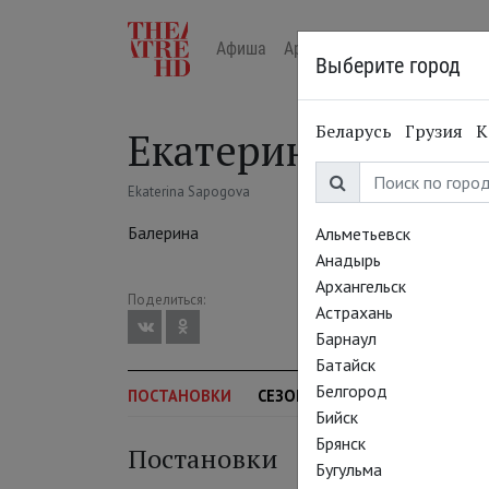
Афиша
Арт-лекторий в кино
Жур
Выберите город
Беларусь
Грузия
К
Екатерина Сапого
Ekaterina Sapogova
Балерина
Альметьевск
Анадырь
Архангельск
Поделиться:
Астрахань
Барнаул
Батайск
Белгород
ПОСТАНОВКИ
СЕЗОН
Бийск
Брянск
Постановки
Бугульма