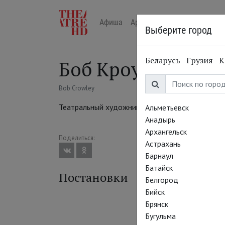
Афиша
Арт-лекторий в кино
Жур
Выберите город
Беларусь
Грузия
К
Боб Кроули
Bob Crowley
Театральный художник
Альметьевск
Анадырь
Архангельск
Поделиться:
Астрахань
Барнаул
Батайск
Постановки
Белгород
Бийск
Брянск
Бугульма