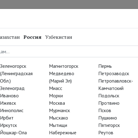
нал
Репертуар
Спецпроекты
Онлайн
азахстан
Россия
Узбекистан
Зеленогорск
Магнитогорск
Пермь
(Ленинградская
Медведево
Петрозаводск
Обл.)
(Марий Эл)
Петропавловск-
Зеленоград
Миасс
Камчатский
Иваново
Морки
Подольск
Ижевск
Москва
Протвино
Иннополис
Мурманск
Псков
Ирбит
Мысхако
Пушкино
Иркутск
Мытищи
Пятигорск
Йошкар-Ола
Набережные
Реутов