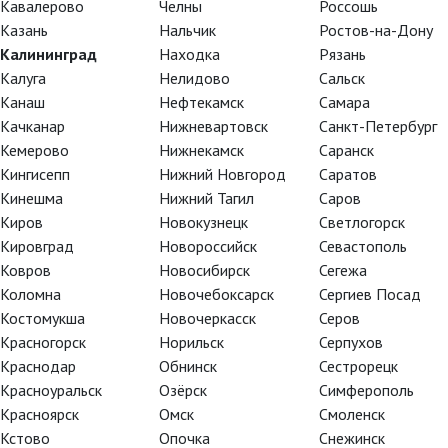
Кавалерово
Челны
Россошь
Казань
Нальчик
Ростов-на-Дону
Американец в
Аллилуйя!
Калининград
Находка
Рязань
Калуга
Нелидово
Сальск
Канаш
Нефтекамск
Самара
Качканар
Нижневартовск
Санкт-Петербург
Кемерово
Нижнекамск
Саранск
Кингисепп
Нижний Новгород
Саратов
Кинешма
Нижний Тагил
Саров
Киров
Новокузнецк
Светлогорск
Верхний свет
Книга пыли.
Кировград
Новороссийск
Севастополь
Прекрасная ди
Ковров
Новосибирск
Сегежа
Коломна
Новочебоксарск
Сергиев Посад
Костомукша
Новочеркасск
Серов
Красногорск
Норильск
Серпухов
Краснодар
Обнинск
Сестрорецк
Красноуральск
Озёрск
Симферополь
Красноярск
Омск
Смоленск
TheatreHD
TheatreHD
Кстово
Опочка
Снежинск