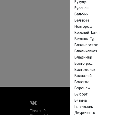
Бузулук
Буланаш
Валуйки
Великий
Новгород
Верхний Тагил
Верхняя Тура
Владивосток
Владикавказ
Владимир
Волгоград
Волгодонск
Волжский
Вологда
Воронеж
Выборг
Вязьма
Геленджик
TheatreHD
Двуреченск