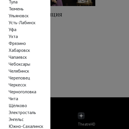
Тула
Тюмень
 Париже
Аудиенция
Ульяновск
Усть-Лабинск
Уфа
Ухта
Фрязино
Хабаровск
Чапаевск
Чебоксары
Челябинск
карка
Череповец
Черкесск
Черноголовка
Чита
Щёлково
Электросталь
Энгельс
TheatreHD
Южно-Сахалинск