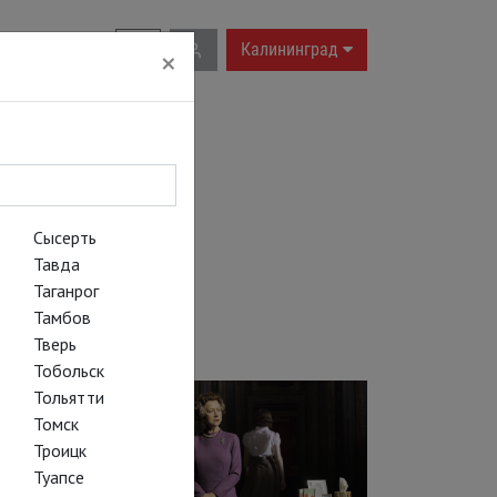
RU
|
EN
Калининград
×
Сысерть
Тавда
Таганрог
Тамбов
Тверь
Тобольск
Тольятти
Томск
Троицк
Туапсе