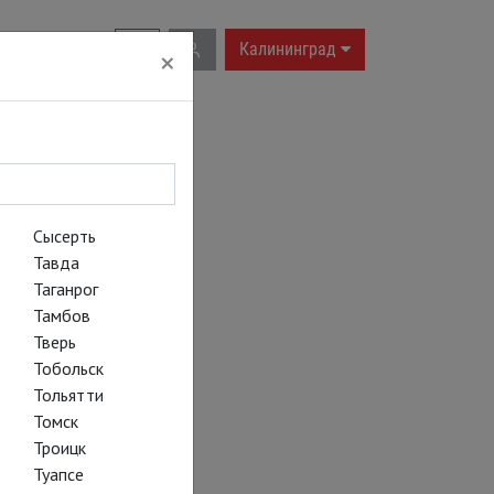
RU
|
EN
Калининград
×
Сысерть
Тавда
Таганрог
Тамбов
Тверь
Тобольск
Тольятти
Томск
Троицк
Туапсе