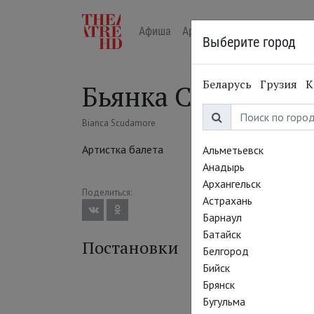
Афиша
Арт-лекторий в кино
Жур
Выберите город
Беларусь
Грузия
К
Бьянка Скудамор
Bianca Scudamore
Артистка балета
Альметьевск
Анадырь
Архангельск
Поделиться:
Астрахань
Барнаул
Батайск
Постановки
Белгород
Бийск
Брянск
Бугульма