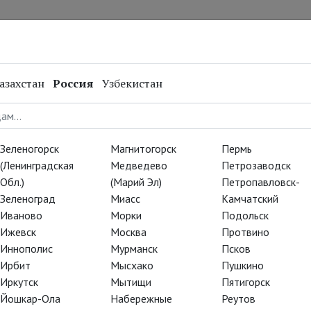
нал
Репертуар
Спецпроекты
Онлайн
азахстан
Россия
Узбекистан
Зеленогорск
Магнитогорск
Пермь
(Ленинградская
Медведево
Петрозаводск
Обл.)
(Марий Эл)
Петропавловск-
Зеленоград
Миасс
Камчатский
Иваново
Морки
Подольск
Ижевск
Москва
Протвино
Иннополис
Мурманск
Псков
Ирбит
Мысхако
Пушкино
Иркутск
Мытищи
Пятигорск
Йошкар-Ола
Набережные
Реутов