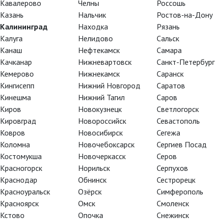
Кавалерово
Челны
Россошь
Казань
Нальчик
Ростов-на-Дону
Красное и черное
Калининград
Находка
Рязань
Калуга
Нелидово
Сальск
Канаш
Нефтекамск
Самара
Качканар
Нижневартовск
Санкт-Петербург
Кемерово
Нижнекамск
Саранск
Кингисепп
Нижний Новгород
Саратов
Кинешма
Нижний Тагил
Саров
Киров
Новокузнецк
Светлогорск
Кировград
Новороссийск
Севастополь
Ковров
Новосибирск
Сегежа
Коломна
Новочебоксарск
Сергиев Посад
Костомукша
Новочеркасск
Серов
Красногорск
Норильск
Серпухов
TheatreHD
TheatreHD
Краснодар
Обнинск
Сестрорецк
АРТ-ЛЕКТОРИЙ В КИНО
TheatreHD О
Красноуральск
Озёрск
Симферополь
TheatreHD Ба
АРТ-ЛЕКТОРИ
Красноярск
Омск
Смоленск
Кстово
Опочка
Снежинск