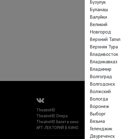
Бузулук
Буланаш
Валуйки
Великий
Новгород
Верхний Тагил
Верхняя Тура
Владивосток
Владикавказ
Владимир
Волгоград
Волгодонск
Волжский
Вологда
Воронеж
TheatreHD
Выборг
TheatreHD Опера
Вязьма
TheatreHD Балет в кино
АРТ-ЛЕКТОРИЙ В КИНО
Геленджик
Двуреченск