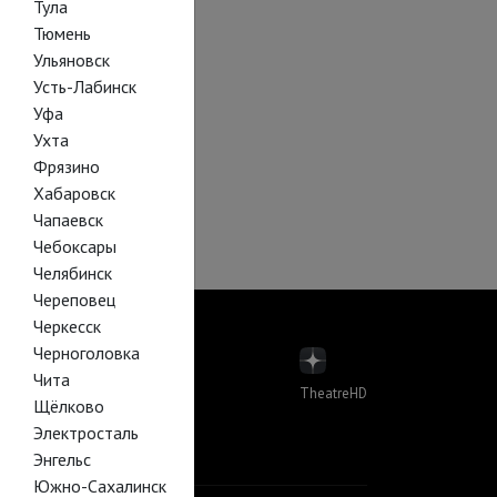
Тула
Тюмень
Ульяновск
Усть-Лабинск
Уфа
Ухта
Фрязино
Хабаровск
Чапаевск
Чебоксары
Челябинск
Череповец
Черкесск
Черноголовка
Чита
TheatreHD
Щёлково
пера
Электросталь
лет в кино
Й В КИНО
Энгельс
Южно-Сахалинск