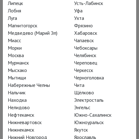
по пьесе И. Вырыпаева, «Гроза» по пьесе А. Островского,
Липецк
Усть-Лабинск
«Губернатор» спектакль по рассказу Л. Андреева, «Три
Лобня
Уфа
толстяка. Эпизод 1. Восстание» и «Три толстяка. Эпизод 2.
Луга
Ухта
Железное сердце» по мотивам произведений Ю. Олеши.
Магнитогорск
Фрязино
Медведево (Марий Эл)
Хабаровск
Миасс
Чапаевск
Постановки
Морки
Чебоксары
Москва
Челябинск
Мурманск
Череповец
Мысхако
Черкесск
Мытищи
Черноголовка
Набережные Челны
Чита
Нальчик
Щёлково
Находка
Электросталь
Нелидово
Энгельс
Нефтекамск
Южно-Сахалинск
Нижневартовск
Южноуральск
Нижнекамск
Якутск
Нижний Новгород
Ярославль