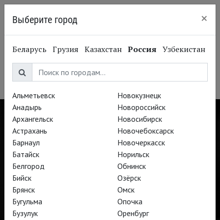
×
Выберите город
Калининград
Андрей Могучий
Беларусь
Грузия
Казахстан
Россия
Узбекистан
Andrey Moguchiy
Режиссёр
Альметьевск
Новокузнецк
Анадырь
Новороссийск
Архангельск
Новосибирск
Астрахань
Новочебоксарск
Барнаул
Новочеркасск
Батайск
Норильск
Белгород
Обнинск
Бийск
Озёрск
Брянск
Омск
Бугульма
Опочка
Бузулук
Оренбург