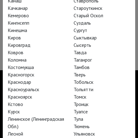
Канаш
Ставрополь
Качканар
Староуткинск
Кемерово
Старый Оскол
Кингисепп
Суздаль
Кинешма
Сургут
Киров
Сыктывкар
Кировград
Сысерть
Дзеффирелли: Богема
Ковров
Тавда
Коломна
Таганрог
Костомукша
Тамбов
Красногорск
Тверь
Краснодар
Тобольск
Красноуральск
Тольятти
Красноярск
Томск
TheatreHD
Кстово
Троицк
TheatreHD Опера
TheatreHD Балет в кино
Курск
Туапсе
АРТ-ЛЕКТОРИЙ В КИНО
Ленинское (Ленинградская
Тула
Обл.)
Тюмень
Лесной
Ульяновск