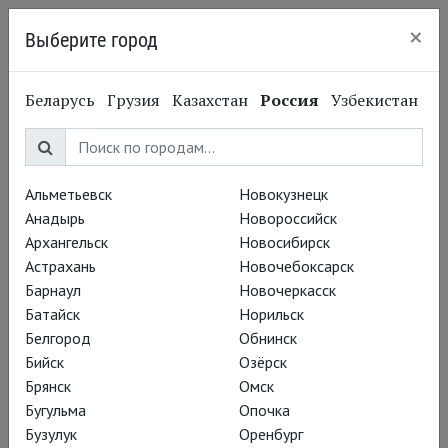
×
Выберите город
Калининград
Адриана Мартино
Беларусь
Грузия
Казахстан
Россия
Узбекистан
Adriana Martino
Оперная певица, сопрано
Альметьевск
Новокузнецк
Анадырь
Новороссийск
Архангельск
Новосибирск
Астрахань
Новочебоксарск
Барнаул
Новочеркасск
Батайск
Норильск
Белгород
Обнинск
Бийск
Озёрск
Брянск
Омск
Бугульма
Опочка
Бузулук
Оренбург