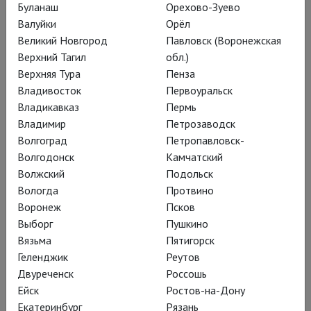
Буланаш
Орехово-Зуево
Валуйки
Орёл
Великий Новгород
Павловск (Воронежская
Биография
Верхний Тагил
обл.)
Адриана Мартино (род. 26 июля 1931 г.) – певица
Верхняя Тура
Пенза
чрезвычайной универсальности, она сделала очень
Владивосток
Первоуральск
своеобразную карьеру: оперная певица, певица кабаре,
Владикавказ
Пермь
преподавательница пения, писательница и театральный
Владимир
Петрозаводск
режиссёр.
Волгоград
Петропавловск-
Волгодонск
Камчатский
Адриана Мартино училась в Национальной академии
Волжский
Подольск
Санта-Чечилия и Музыкальной академии в Сиене, а
Вологда
Протвино
профессиональный дебют в качестве сопрано состоялся в
Воронеж
Псков
1956 году в роли Мюзетты в опере Джакомо Пуччини
Выборг
Пушкино
«Богема»
Вязьма
Пятигорск
Геленджик
Реутов
Наряду со своей оперной деятельностью, в которой,
Двуреченск
Россошь
помимо прочего, много лет работала с Гербертом фон
Ейск
Ростов-на-Дону
Караяном, она также записывала народные и
Екатеринбург
Рязань