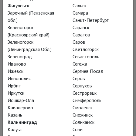
традиционные песни, а в 1970-е годы получила
Жигулёвск
Сальск
известность как исполнительница политических песен.
Заречный (Пензенская
Самара
обл.)
Санкт-Петербург
Замужем за композитором Бенедетто Гилья, с которым она
Зеленогорск
Саранск
основала театральную труппу Teatro-Canzone, где часто
(Красноярский край)
Саратов
выступала в роли режиссёра.
Зеленогорск
Саров
(Ленинградская Обл.)
Светлогорск
Также Адриана Мартино работала учителем пения в
Зеленоград
Севастополь
Национальной академии драматического искусства
Иваново
Сегежа
Сильвио Д'Амико.
Ижевск
Сергиев Посад
Иннополис
Серов
Ирбит
Серпухов
Постановки
Иркутск
Сестрорецк
Йошкар-Ола
Симферополь
Кавалерово
Смоленск
Казань
Снежинск
Калининград
Соликамск
Калуга
Сочи