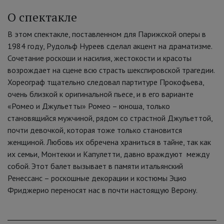
О спектакле
В этом спектакле, поставленном для Парижской оперы в
1984 году, Рудольф Нуреев сделал акцент на драматизме.
Сочетание роскоши и насилия, жестокости и красоты
возрождает на сцене всю страсть шекспировской трагедии.
Хореограф тщательно следовал партитуре Прокофьева,
очень близкой к оригинальной пьесе, и в его варианте
«Ромео и Джульетты» Ромео – юноша, только
становящийся мужчиной, рядом со страстной Джульеттой,
почти девочкой, которая тоже только становится
женщиной. Любовь их обречена храниться в тайне, так как
их семьи, Монтекки и Капулетти, давно враждуют между
собой. Этот балет вызывает в памяти итальянский
Ренессанс – роскошные декорации и костюмы Эцио
Фриджерио переносят нас в почти настоящую Верону.