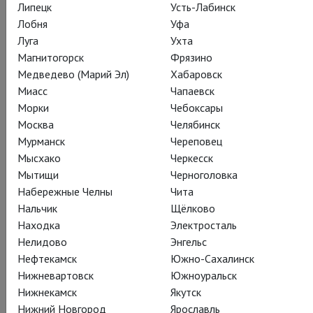
Липецк
Усть-Лабинск
Лобня
Уфа
Луга
Ухта
Подписаться на рассылку
Магнитогорск
Фрязино
Медведево (Марий Эл)
Хабаровск
Миасс
Чапаевск
СОСТАВ
СОЗДАТЕЛИ
О СПЕКТАКЛЕ
КАДРЫ
Морки
Чебоксары
Москва
Челябинск
ТЕАТР
Мурманск
Череповец
Мысхако
Черкесск
Мытищи
Черноголовка
Действующие лица и исполнители
Набережные Челны
Чита
Нальчик
Щёлково
Находка
Электросталь
Нелидово
Энгельс
Ромео
Нефтекамск
Южно-Сахалинск
Матиас Хейманн
Нижневартовск
Южноуральск
Нижнекамск
Якутск
Нижний Новгород
Ярославль