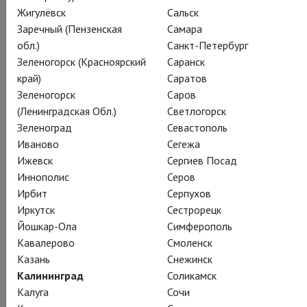
Жигулёвск
Сальск
Заречный (Пензенская
Самара
обл.)
Санкт-Петербург
Сергей Прокофьев
Зеленогорск (Красноярский
Саранск
Нуреев: Ромео и
край)
Саратов
Зеленогорск
Саров
Джульетта
(Ленинградская Обл.)
Светлогорск
Зеленоград
Севастополь
Иваново
Сегежа
Nureyev: Romeo and Juliet
Ижевск
Сергиев Посад
Великая история любви в постановке
Иннополис
Серов
Рудольфа Нуреева
Ирбит
Серпухов
Иркутск
Сестрорецк
Спектакль Рудольфа Нуреева по пьесе Шекспира - одна из
Йошкар-Ола
Симферополь
самых красивых балетных постановок «Ромео и
Кавалерово
Смоленск
Джульетты», где по-настоящему ощущается тема
Казань
Снежинск
Ренессанса, и, в то же время, одна из самых
Калининград
Соликамск
кинематографичных.
Калуга
Сочи