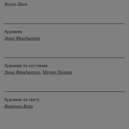
Велло Пяхн
Художник
Эцио Фриджерио
Художник по костюмам
Эцио Фриджерио
,
Мауро Пагано
Художник по свету
Виничио Кели