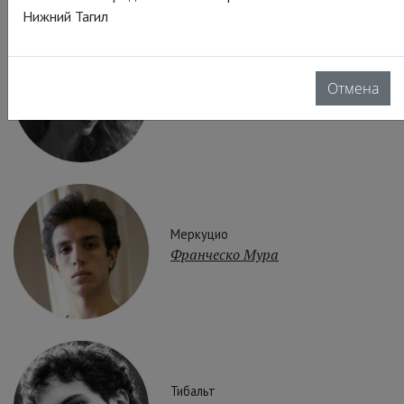
Нижний Тагил
Джульетта
Отмена
Мириам Улд-Брахам
Меркуцио
Франческо Мура
Тибальт