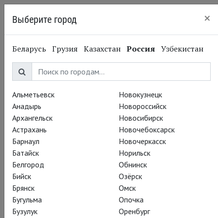
×
Выберите город
Калининград
Беларусь
Грузия
Казахстан
Россия
Узбекистан
Альметьевск
Новокузнецк
Анадырь
Новороссийск
Архангельск
Новосибирск
Астрахань
Новочебоксарск
Барнаул
Новочеркасск
Батайск
Норильск
Белгород
Обнинск
Бийск
Озёрск
Брянск
Омск
Бугульма
Опочка
Бузулук
Оренбург