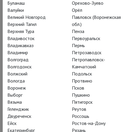
Буланаш
Орехово-Зуево
Валуйки
Орёл
Великий Новгород
Павловск (Воронежская
Верхний Тагил
обл.)
Верхняя Тура
Пенза
Владивосток
Первоуральск
Владикавказ
Пермь
Владимир
Петрозаводск
Волгоград
Петропавловск-
Волгодонск
Камчатский
Волжский
Подольск
Вологда
Протвино
Воронеж
Псков
Выборг
Пушкино
Вязьма
Пятигорск
Геленджик
Реутов
Двуреченск
Россошь
Ейск
Ростов-на-Дону
Екатеринбург
Рязань