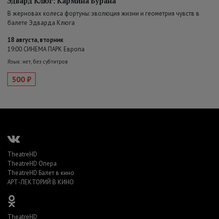
Эдвард Клюг: Кармина Бурана
В жерновах колеса фортуны: эволюция жизни и геометрия чувств в
балете Эдварда Клюга
18 августа, вторник
19:00 СИНЕМА ПАРК Европа
Язык: нет, без субтитров
500 ₽
TheatreHD
TheatreHD Опера
TheatreHD Балет в кино
АРТ-ЛЕКТОРИЙ В КИНО
TheatreHD