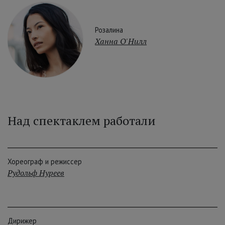
Розалина
Ханна О'Нилл
Над спектаклем работали
Хореограф и режиссер
Рудольф Нуреев
Дирижер