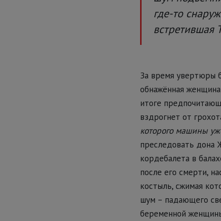
где-то снаруж
встретившая 
За время увертюры б
обнажённая женщина 
итоге предпочитающи
вздрогнет от грохот
которого машины уже
преследовать дона Ж
кордебалета в балах
после его смерти, н
костыль, сжимая кот
шум – падающего све
беременной женщины