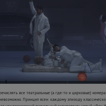
еречислять все театральные (а где-то и цирковые) номера
 невозможно. Принцип ясен: каждому эпизоду классическ
ал неклассический визуальный эквивалент; новый «Дон 