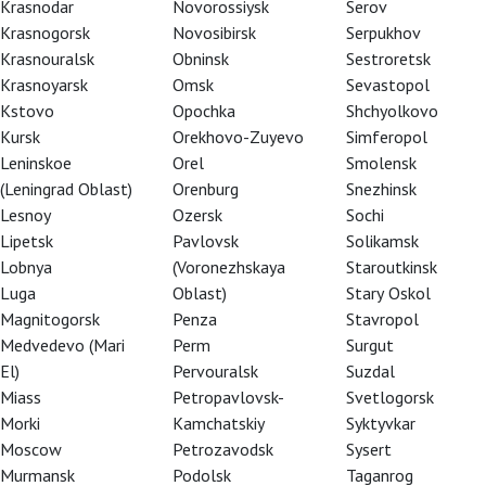
Krasnodar
Novorossiysk
Serov
Krasnogorsk
Novosibirsk
Serpukhov
Krasnouralsk
Obninsk
Sestroretsk
Krasnoyarsk
Omsk
Sevastopol
Kstovo
Opochka
Shchyolkovo
Kursk
Orekhovo-Zuyevo
Simferopol
Leninskoe
Orel
Smolensk
(Leningrad Oblast)
Orenburg
Snezhinsk
Lesnoy
Ozersk
Sochi
Lipetsk
Pavlovsk
Solikamsk
Lobnya
(Voronezhskaya
Staroutkinsk
Luga
Oblast)
Stary Oskol
Magnitogorsk
Penza
Stavropol
Medvedevo (Mari
Perm
Surgut
El)
Pervouralsk
Suzdal
Miass
Petropavlovsk-
Svetlogorsk
Morki
Kamchatskiy
Syktyvkar
Moscow
Petrozavodsk
Sysert
Murmansk
Podolsk
Taganrog