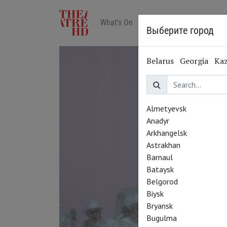
What's On
Art in cinemas
Reviews
Выберите город
Belarus
Georgia
Ka
Almetyevsk
Anadyr
Arkhangelsk
Astrakhan
Barnaul
Bataysk
Belgorod
Biysk
Bryansk
Bugulma