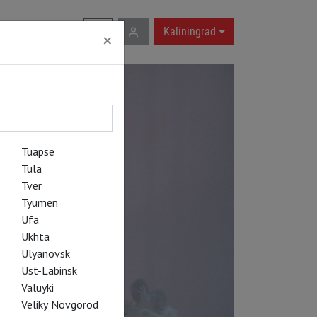
RU
|
EN
Kaliningrad
×
Tuapse
Tula
Tver
Tyumen
Ufa
Ukhta
Ulyanovsk
Ust-Labinsk
Valuyki
Veliky Novgorod