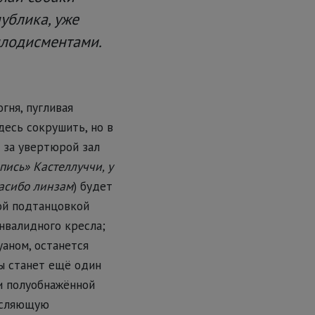
публика, уже
плодисментами.
гня, пугливая
есь сокрушить, но в
 за увертюрой зал
пись» Кастеллуччи, у
асибо линзам
) будет
ой подтанцовкой
нвалидного кресла;
уаном, останется
ы станет ещё один
и полуобнажённой
исляющую