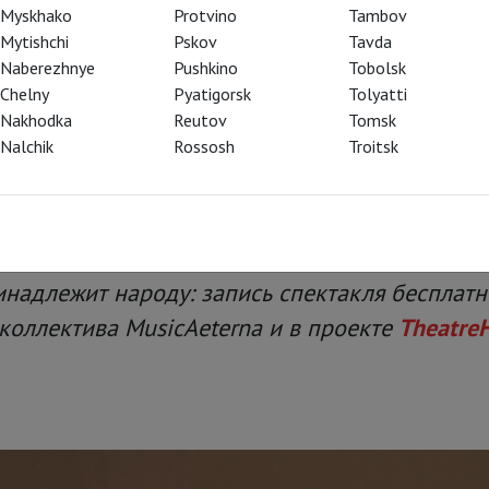
и
Myskhako
Protvino
Tambov
Mytishchi
Pskov
Tavda
Naberezhnye
Pushkino
Tobolsk
 Теодором Курентзисом за
Chelny
Pyatigorsk
Tolyatti
ео Кастеллуччи – премьера
Nakhodka
Reutov
Tomsk
доступная всем
Nalchik
Rossosh
Troitsk
дней, начиная с 10 августа 2021 года, это иску
инадлежит народу: запись спектакля бесплат
 коллектива MusicAeterna и в проекте
Theatre