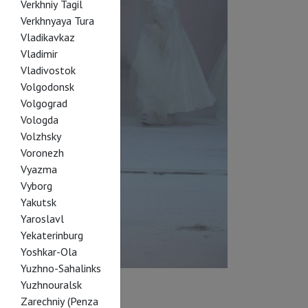
Verkhniy Tagil
Verkhnyaya Tura
Vladikavkaz
Vladimir
Vladivostok
Volgodonsk
Volgograd
Vologda
Volzhsky
Voronezh
Vyazma
Vyborg
Yakutsk
Yaroslavl
Yekaterinburg
Yoshkar-Ola
Yuzhno-Sahalinks
Yuzhnouralsk
Zarechniy (Penza