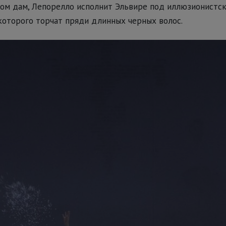
ом дам, Лепорелло исполнит Эльвире под иллюзионистск
которого торчат пряди длинных черных волос.