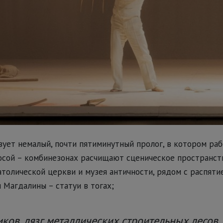
ет немалый, почти пятиминутный пролог, в котором раб
осой – комбинезонах расчищают сценическое пространст
атолической церкви и музея античности, рядом с распят
Магдалины – статуи в тогах;
ов, лязг металлических строительных лесов,