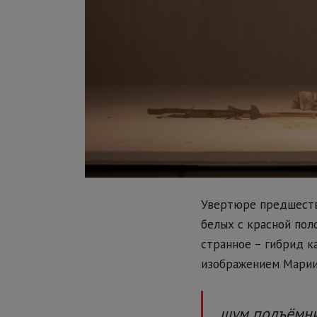
Увертюре предшеству
белых с красной пол
странное – гибрид к
изображением Марии 
шум подъёмник