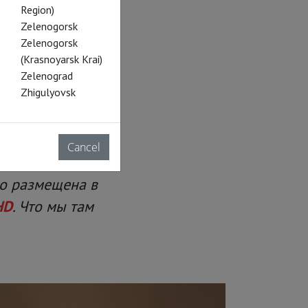
Region)
Zelenogorsk
Zelenogorsk
(Krasnoyarsk Krai)
Zelenograd
Zhigulyovsk
Cancel
сство
но размещена в
HD
. Что мы там