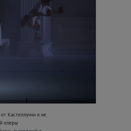
 от Кастеллуччи я не
ой оперы
Жуан», вышедший в