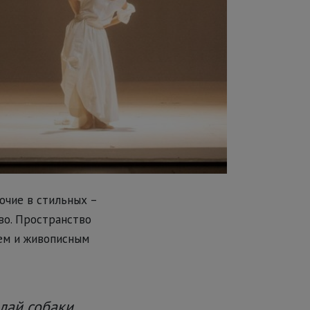
очие в стильных –
во. Пространство
ием и живописным
 лай собаки