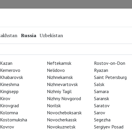
Repertoire
Special Projects
Online Screenings
zakhstan
Russia
Uzbekistan
Kazan
Neftekamsk
Rostov-on-Don
Kemerovo
Nelidovo
Ryazan
Khabarovsk
Nizhnekamsk
Saint Petersburg
Kineshma
Nizhnevartovsk
Salsk
Kingisepp
Nizhniy Tagil
Samara
Kirov
Nizhny Novgorod
Saransk
Kirovgrad
Norilsk
Saratov
Kolomna
Novocheboksarsk
Sarov
Kostomuksha
Novocherkassk
Segezha
Kovrov
Novokuznetsk
Sergiyev Posad