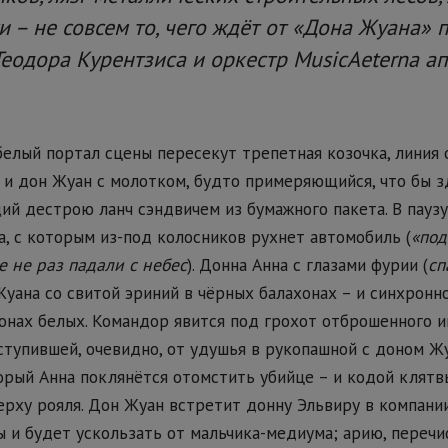
и – не совсем то, чего ждёт от «Дона Жуана» 
Теодора Курентзиса и оркестр MusicAeterna а
елый портал сцены пересекут трепетная козочка, линия о
и дон Жуан с молотком, будто примеряющийся, что бы зд
й дестрою ланч сэндвичем из бумажного пакета. В паузу
а, с которым из-под колосников рухнет автомобиль (
«под
 не раз падали с небес
). Донна Анна с глазами фурии (
сп
уана со свитой эриний в чёрных балахонах – и синхронн
онах белых. Командор явится под грохот отброшенного и
аступившей, очевидно, от удушья в рукопашной с доном Ж
орый Анна поклянётся отомстить убийце – и кодой клятв
рху рояля. Дон Жуан встретит донну Эльвиру в компани
 и будет ускользать от мальчика-медиума; арию, переч