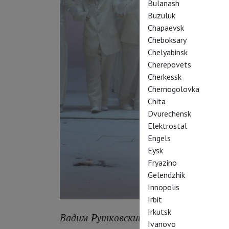
Bulanash
Buzuluk
Chapaevsk
Cheboksary
Chelyabinsk
Cherepovets
Cherkessk
Chernogolovka
Chita
Dvurechensk
Elektrostal
Engels
Eysk
Fryazino
Gelendzhik
Innopolis
Irbit
Irkutsk
Вадим Рутковский
Ivanovo