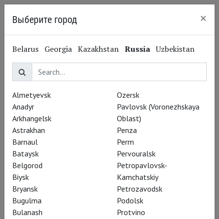
×
Выберите город
Kaliningrad
Belarus
Georgia
Kazakhstan
Russia
Uzbekistan
Almetyevsk
Ozersk
Anadyr
Pavlovsk (Voronezhskaya
Arkhangelsk
Oblast)
Astrakhan
Penza
Barnaul
Perm
Bataysk
Pervouralsk
Belgorod
Petropavlovsk-
Леонид Александровский
Biysk
Kamchatskiy
Готика, вперёд!
Bryansk
Petrozavodsk
Bugulma
Podolsk
Bulanash
Protvino