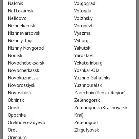
Nalchik
Volgograd
Интересно, что трагедии эти –
Neftekamsk
Vologda
«Белый дьявол» и «Герцогиня
Nelidovo
Volzhsky
Мальфи» – дебютировали в течение
Nizhnekamsk
Voronezh
одного календарного года (1612). Но
Nizhnevartovsk
Vyazma
если «Белый дьявол», чья премьера
Nizhniy Tagil
Vyborg
прошла в «народном» Red Bull
Nizhny Novgorod
Yakutsk
Norilsk
Yaroslavl
Theatre в Ислингтоне, ждал
Novocheboksarsk
Yekaterinburg
оглушительный провал (
простоватая
Novocherkassk
Yoshkar-Ola
северолондонская публика
Novokuznetsk
Yuzhno-Sahalinks
оказалась не готова к
Novorossiysk
Yuzhnouralsk
рафинированному слогу и
Novosibirsk
Zarechniy (Penza Region)
неплощадной проблематике пьесы
),
Obninsk
Zelenogorsk
Omsk
Zelenogorsk (Krasnoyarsk
то «Герцогиня Мальфи»,
Opochka
Krai)
поставленная в Blackfriars –
Orekhovo-Zuyevo
Zelenograd
«элитном» крытом театре для знати
Orel
Zhigulyovsk
и обитателей Inns of Court – была
Orenburg