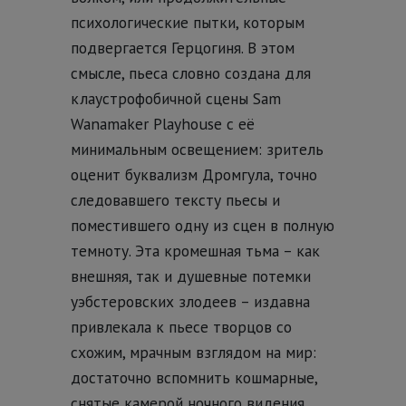
психологические пытки, которым
подвергается Герцогиня. В этом
смысле, пьеса словно создана для
клаустрофобичной сцены Sam
Wanamaker Playhouse с её
минимальным освещением: зритель
оценит буквализм Дромгула, точно
следовавшего тексту пьесы и
поместившего одну из сцен в полную
темноту. Эта кромешная тьма – как
внешняя, так и душевные потемки
уэбстеровских злодеев – издавна
привлекала к пьесе творцов со
схожим, мрачным взглядом на мир:
достаточно вспомнить кошмарные,
снятые камерой ночного видения