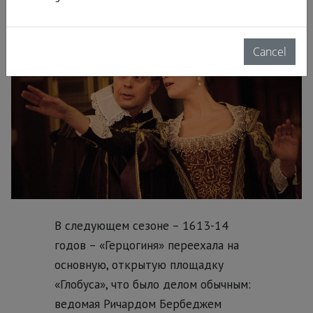
оценена по достоинству.
Cancel
В следующем сезоне – 1613-14
годов – «Герцогиня» переехала на
основную, открытую площадку
«Глобуса», что было делом обычным:
ведомая Ричардом Бербеджем