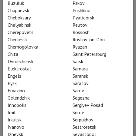
«Герцогиня Мальфи» в постановке
Buzuluk
Pskov
Chapaevsk
Pushkino
Доминика Дромгула – спектакль,
Cheboksary
Pyatigorsk
которым театр «Глобус» отметил
Chelyabinsk
Reutov
свой 400-летний юбилей. Теперь –
Cherepovets
Rossosh
Cherkessk
Rostov-on-Don
и онлайн
Chernogolovka
Ryazan
Chita
Saint Petersburg
Dvurechensk
Salsk
Elektrostal
Samara
Проект
TheatreHD
Engels
Saransk
представляет
Eysk
Saratov
театральный бенефис
Fryazino
Sarov
Gelendzhik
Segezha
кинозвезды Джеммы
Innopolis
Sergiyev Posad
Артертон и встреча эпох.
Irbit
Serov
Irkutsk
Serpukhov
Ivanovo
Sestroretsk
Izhevsk
Sevastopol