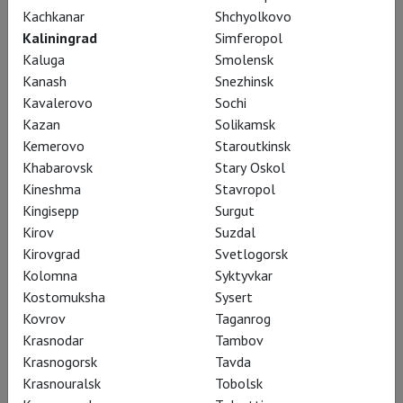
Kachkanar
Shchyolkovo
Kaliningrad
Simferopol
Kaluga
Smolensk
Kanash
Snezhinsk
Kavalerovo
Sochi
Kazan
Solikamsk
Kemerovo
Staroutkinsk
Khabarovsk
Stary Oskol
Kineshma
Stavropol
Kingisepp
Surgut
Kirov
Suzdal
Kirovgrad
Svetlogorsk
Kolomna
Syktyvkar
Kostomuksha
Sysert
Младший современник Шекспира
Kovrov
Taganrog
Джон Уэбстер не мог похвастаться
Krasnodar
Tambov
знатным происхождением – он был
Krasnogorsk
Tavda
Krasnouralsk
Tobolsk
сыном лондонского изготовителя