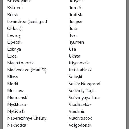
Krasnoyarsk
Tolyatti
карет и дочери кузнеца.
Kstovo
Tomsk
Kursk
Troitsk
Leninskoe (Leningrad
Tuapse
Но обе его знаменитые
Oblast)
Tula
трагедии посвящены
Lesnoy
Tver
чудовищным историям
Lipetsk
Tyumen
Lobnya
Ufa
преследования и смерти
Luga
Ukhta
двух итальянских
Magnitogorsk
Ulyanovsk
дворянок, и обе же
Medvedevo (Mari El)
Ust-Labinsk
Miass
Valuyki
нашли благодарную
Morki
Veliky Novgorod
аудиторию в среде
Moscow
Verkhniy Tagil
высшего якобианского
Murmansk
Verkhnyaya Tura
Myskhako
Vladikavkaz
общества.
Mytishchi
Vladimir
Naberezhnye Chelny
Vladivostok
Nakhodka
Volgodonsk