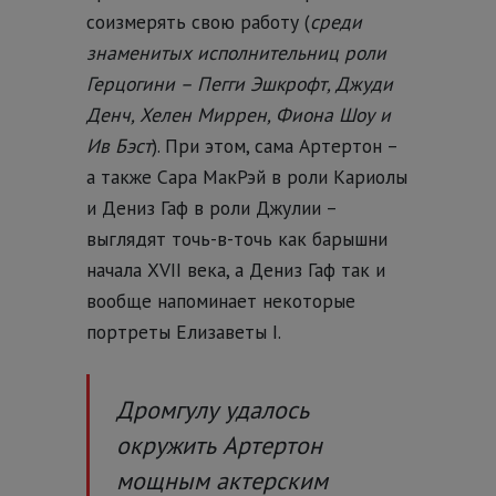
соизмерять свою работу (
среди
знаменитых исполнительниц роли
Герцогини – Пегги Эшкрофт, Джуди
Денч, Хелен Миррен, Фиона Шоу и
Ив Бэст
). При этом, сама Артертон –
а также Сара МакРэй в роли Кариолы
и Дениз Гаф в роли Джулии –
выглядят точь-в-точь как барышни
начала XVII века, а Дениз Гаф так и
вообще напоминает некоторые
портреты Елизаветы I.
Дромгулу удалось
окружить Артертон
мощным актерским