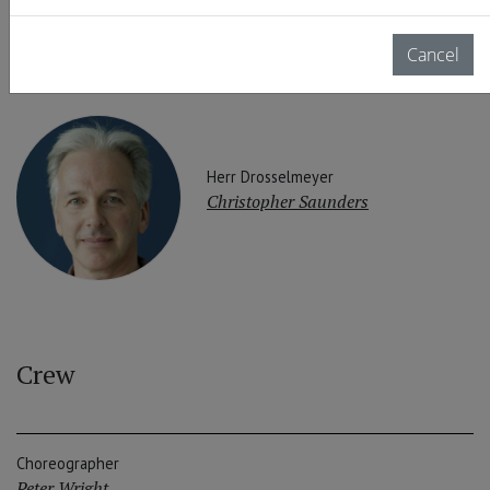
Luca Acri
Cancel
Herr Drosselmeyer
Christopher Saunders
Crew
Choreographer
Peter Wright