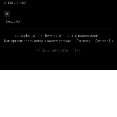
ART IN CINEMAS
TheatreHD
Subscribe to The Newsletter
Стать волонтёром
Как организовать показ в вашем городе
Partners
Contact Us
© TheatreHD 2026
18+