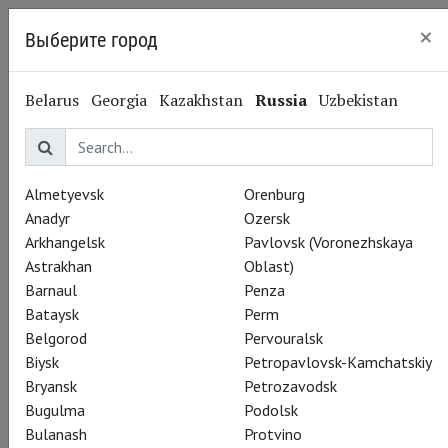
×
Выберите город
Kaliningrad
Belarus
Georgia
Kazakhstan
Russia
Uzbekistan
Almetyevsk
Orenburg
Anadyr
Ozersk
Arkhangelsk
Pavlovsk (Voronezhskaya
Astrakhan
Oblast)
Barnaul
Penza
Bataysk
Perm
Belgorod
Pervouralsk
Biysk
Petropavlovsk-Kamchatskiy
Bryansk
Petrozavodsk
Bugulma
Podolsk
Bulanash
Protvino