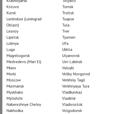
Krasnoyarsk
Tolyatti
Kstovo
Tomsk
Kursk
Troitsk
Subscribe to The Newsletter
Leninskoe (Leningrad
Tuapse
Oblast)
Tula
Lesnoy
Tver
Lipetsk
Tyumen
CAST
CREATORS
ABOUT
SUMMARY
STILLS
Lobnya
Ufa
THEATRE
Luga
Ukhta
Magnitogorsk
Ulyanovsk
Medvedevo (Mari El)
Ust-Labinsk
Actors
Miass
Valuyki
Morki
Veliky Novgorod
Moscow
Verkhniy Tagil
Murmansk
Verkhnyaya Tura
The Sugar Plum Fairy
Myskhako
Vladikavkaz
Yasmine Naghdi
Mytishchi
Vladimir
Naberezhnye Chelny
Vladivostok
Nakhodka
Volgodonsk