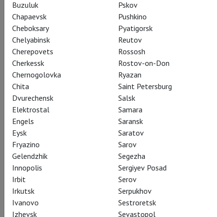
Buzuluk
Pskov
Chapaevsk
Pushkino
Cheboksary
Pyatigorsk
Chelyabinsk
Reutov
Cherepovets
Rossosh
Cherkessk
Rostov-on-Don
Chernogolovka
Ryazan
Chita
Saint Petersburg
Dvurechensk
Salsk
Elektrostal
Samara
Engels
Saransk
Eysk
Saratov
Fryazino
Sarov
Gelendzhik
Segezha
Innopolis
Sergiyev Posad
Irbit
Serov
Irkutsk
Serpukhov
Ivanovo
Sestroretsk
Izhevsk
Sevastopol