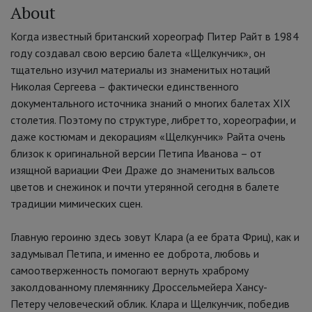
About
Когда известный британский хореограф Питер Райт в 1984
году создавал свою версию балета «Щелкунчик», он
тщательно изучил материалы из знаменитых нотаций
Николая Сергеева – фактически единственного
документального источника знаний о многих балетах XIX
столетия. Поэтому по структуре, либретто, хореографии, и
даже костюмам и декорациям «Щелкунчик»
Райта очень
близок к оригинальной версии Петипа Иванова – от
изящной вариации Феи Драже до знаменитых вальсов
цветов и снежинок и почти утерянной сегодня в балете
традиции мимических сцен.
Главную героиню здесь зовут Клара (а ее брата Фриц), как и
задумывал Петипа, и именно ее доброта, любовь и
самоотверженность помогают вернуть храброму
заколдованному племяннику Дроссельмейера Хансу-
Петеру человеческий облик. Клара и Щелкунчик, победив