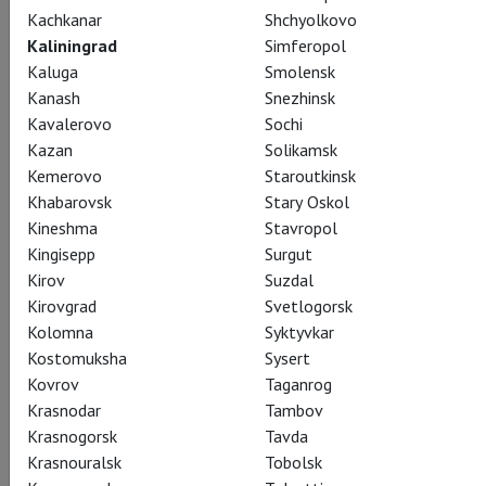
Kachkanar
Shchyolkovo
Kaliningrad
Simferopol
Kaluga
Smolensk
Pyotr Tchaikovsky
Kanash
Snezhinsk
The Nutcracker
Kavalerovo
Sochi
Kazan
Solikamsk
Kemerovo
Staroutkinsk
Щелкунчик
Khabarovsk
Stary Oskol
The Nutcracker is a family favourite at Christmas time and is
Kineshma
Stavropol
one of the most delightful ways to discover the
Kingisepp
Surgut
enchantment of ballet. The story of Clara, a girl on a magical
Kirov
Suzdal
Christmas Eve adventure, is accompanied by sparkling music
Kirovgrad
Svetlogorsk
and even dancing sweets! Watch the full company of The
Kolomna
Syktyvkar
Royal Ballet in this much-loved ballet classic.
Kostomuksha
Sysert
Kovrov
Taganrog
Krasnodar
Tambov
Krasnogorsk
Tavda
Krasnouralsk
Tobolsk
Share: