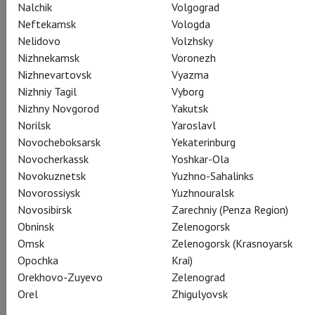
Nalchik
Volgograd
Neftekamsk
Vologda
Nelidovo
Volzhsky
Nizhnekamsk
Voronezh
The Prince
Nizhnevartovsk
Vyazma
Cesar Corrales
Nizhniy Tagil
Vyborg
Nizhny Novgorod
Yakutsk
Norilsk
Yaroslavl
Novocheboksarsk
Yekaterinburg
Novocherkassk
Yoshkar-Ola
Novokuznetsk
Yuzhno-Sahalinks
Clara
Novorossiysk
Yuzhnouralsk
Isabella Gasparini
Novosibirsk
Zarechniy (Penza Region)
Obninsk
Zelenogorsk
Omsk
Zelenogorsk (Krasnoyarsk
Opochka
Krai)
Orekhovo-Zuyevo
Zelenograd
Orel
Zhigulyovsk
Hans-Peter / the Nutcracker