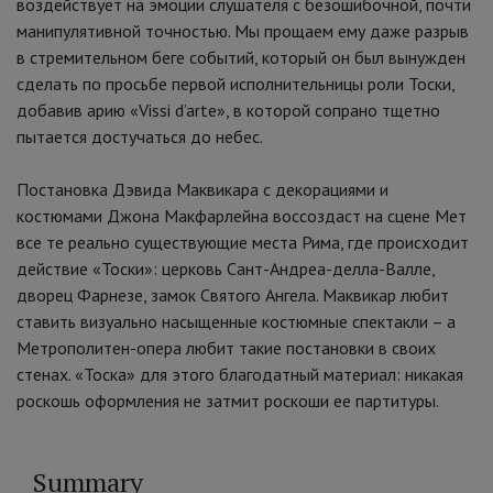
воздействует на эмоции слушателя с безошибочной, почти
манипулятивной точностью. Мы прощаем ему даже разрыв
в стремительном беге событий, который он был вынужден
сделать по просьбе первой исполнительницы роли Тоски,
добавив арию «Vissi d’arte», в которой сопрано тщетно
пытается достучаться до небес.
Постановка Дэвида Маквикара с декорациями и
костюмами Джона Макфарлейна воссоздаст на сцене Мет
все те реально существующие места Рима, где происходит
действие «Тоски»: церковь Сант-Андреа-делла-Валле,
дворец Фарнезе, замок Святого Ангела. Маквикар любит
ставить визуально насыщенные костюмные спектакли – а
Метрополитен-опера любит такие постановки в своих
стенах. «Тоска» для этого благодатный материал: никакая
роскошь оформления не затмит роскоши ее партитуры.
Summary