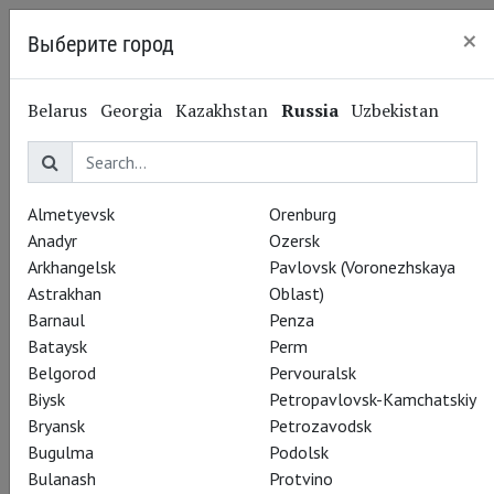
×
Выберите город
Kaliningrad
Belarus
Georgia
Kazakhstan
Russia
Uzbekistan
Almetyevsk
Orenburg
Anadyr
Ozersk
Arkhangelsk
Pavlovsk (Voronezhskaya
Astrakhan
Oblast)
Barnaul
Penza
Bataysk
Perm
Belgorod
Pervouralsk
Biysk
Petropavlovsk-Kamchatskiy
Bryansk
Petrozavodsk
Bugulma
Podolsk
Bulanash
Protvino