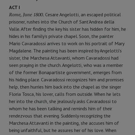
ACT I
Rome, June 1800.
Cesare Angelotti, an escaped political
prisoner, rushes into the Church of Sant’Andrea della
Valle. After finding the key his sister has hidden for him, he
hides in his family’s private chapel. Soon, the painter
Mario Cavaradossi arrives to work on his portrait of Mary
Magdalene. The painting has been inspired by Angelotti’s
sister, the Marchesa Attavanti, whom Cavaradossi had
seen praying in the church. Angelotti, who was a member
of the former Bonapartiste government, emerges from
his hiding place. Cavaradossi recognizes him and promises
help, then hurries him back into the chapel as the singer
Floria Tosca, his lover, calls from outside. When he lets
her into the church, she jealously asks Cavaradossi to
whom he has been talking and reminds him of their
rendezvous that evening. Suddenly recognizing the
Marchesa Attavanti in the painting, she accuses him of
being unfaithful, but he assures her of his love. When