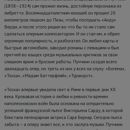
(1858–1924) сам прожил жизнь, достойную персонажа из
либретто. Восемнадцатилетним юношей он прошел 20
километров пешком до Пизы, чтобы послушать «Аиду»
Верди, и после этого решил во что бы то ни стало сам
сделаться оперным композитором. И он стал им, и обрел
огромную популярность, и разбогател. Он любил карты и
быстрые автомобили, заводил романы с певицами и был
притчей во языцех среди музыкальных критиков за свои
слишком яркие и броские работы. Пуччини создал всего
двенадцать опер, но треть из них у всех на слуху: «Богема»,
«Тоска», «Мадам Баттерфляй», «Турандот».
«Тоска» впервые увидела свет в Риме в первые дни XX
века. Кровавая история о любви и ревности времен
наполеоновских войн была основана на оглушительно
успешной французской пьесе Викторьена Сарду, в которой
блистала легендарная актриса Сара Бернар. Сегодня пьеса
забыта – а оперу знают все, и это заслуга музыки. Пуччини