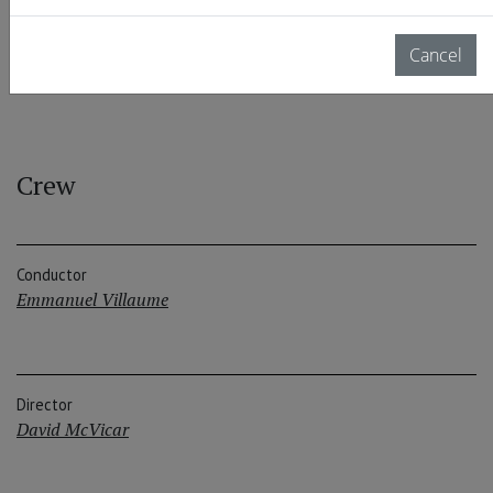
Patrick Carfizzi
Cancel
Crew
Conductor
Emmanuel Villaume
Director
David McVicar