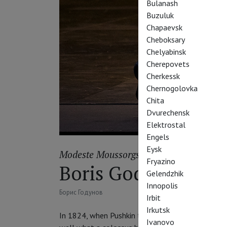
Bulanash
Buzuluk
Chapaevsk
Cheboksary
Chelyabinsk
Cherepovets
Cherkessk
Chernogolovka
Chita
Dvurechensk
Elektrostal
Engels
Eysk
Modeste Moussorgski
Fryazino
Boris Godounov
Gelendzhik
Innopolis
Борис Годунов
Irbit
Irkutsk
In 1824, when Pushkin turned to Boris Godunov for
Ivanovo