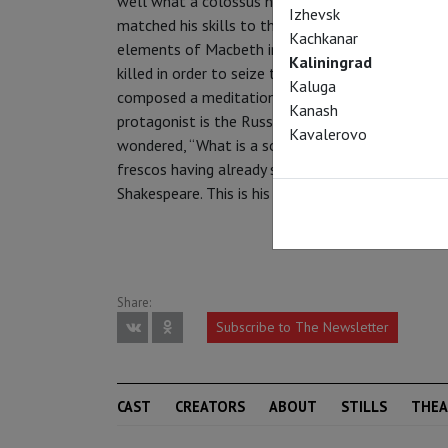
well what a colossus he was tackling. It was arm
Izhevsk
matched his skills to the dazzling reign of the T
Kachkanar
elements of Macbeth in this political fable, in w
Kaliningrad
killed in order to seize the throne appears as an
Kaluga
composed a meditation on the solitude of power, 
Kanash
protagonist is the Russian people with its burden
Kavalerovo
wondered, “What is a soul? A melody, perhaps…” Iv
frescos having already staged Tragédies Romaine
Shakespeare. This is his first production for the P
Share:
Subscribe to The Newsletter
CAST
CREATORS
ABOUT
STILLS
THEA