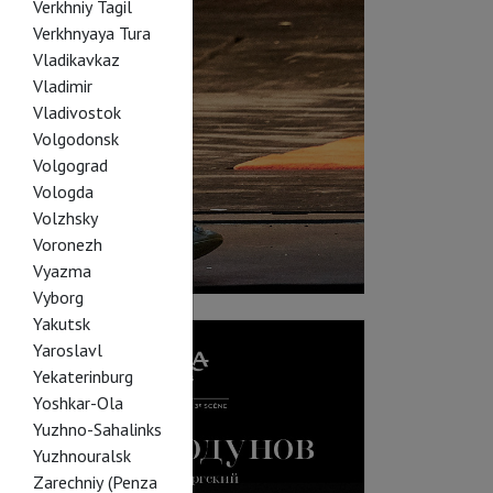
Verkhniy Tagil
Verkhnyaya Tura
Vladikavkaz
Vladimir
Vladivostok
Volgodonsk
Volgograd
Vologda
Volzhsky
Voronezh
Vyazma
Vyborg
Yakutsk
Yaroslavl
Yekaterinburg
Yoshkar-Ola
Yuzhno-Sahalinks
Yuzhnouralsk
Zarechniy (Penza