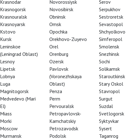
Krasnodar
Novorossiysk
Serov
Krasnogorsk
Novosibirsk
Serpukhov
Krasnouralsk
Obninsk
Sestroretsk
Krasnoyarsk
Omsk
Sevastopol
Kstovo
Opochka
Shchyolkovo
Kursk
Orekhovo-Zuyevo
Simferopol
Leninskoe
Orel
Smolensk
(Leningrad Oblast)
Orenburg
Snezhinsk
Lesnoy
Ozersk
Sochi
Lipetsk
Pavlovsk
Solikamsk
Lobnya
(Voronezhskaya
Staroutkinsk
Luga
Oblast)
Stary Oskol
Magnitogorsk
Penza
Stavropol
Medvedevo (Mari
Perm
Surgut
El)
Pervouralsk
Suzdal
Miass
Petropavlovsk-
Svetlogorsk
Morki
Kamchatskiy
Syktyvkar
Moscow
Petrozavodsk
Sysert
 his first historical drama, he knew only too
Murmansk
Podolsk
Taganrog