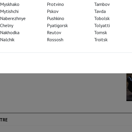
ed with his reading of Shakespeare that he
Myskhako
Protvino
Tambov
zar of Russia (1598-1605). Indeed, there are
Mytishchi
Pskov
Tavda
hich the ghost of the child that Boris has had
Naberezhnye
Pushkino
Tobolsk
 impostor. Adapting this epic poem, Mussorgsky
Chelny
Pyatigorsk
Tolyatti
a populist drama in which the real
Nakhodka
Reutov
Tomsk
 of eternal suffering. Pushkin had already
Nalchik
Rossosh
Troitsk
o Van Hove is no stranger to grand political
s and Kings of War based on plays by
aris Opera.
TRE