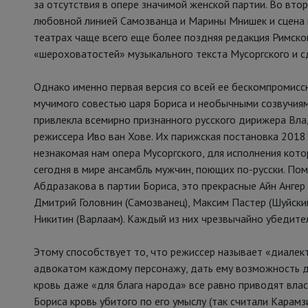
за отсутствия в опере значимой женской партии. Во втор
любовной линией Самозванца и Марины Мнишек и сцена 
театрах чаще всего еще более поздняя редакция Римско
«шероховатостей» музыкального текста Мусоргского и с
Однако именно первая версия со всей ее бескомпромисс
мучимого совестью царя Бориса и необычными созвучиям
привлекла всемирно признанного русского дирижера Вла
режиссера Иво ван Хове. Их парижская постановка 2018
незнакомая нам опера Мусоргского, для исполнения кот
сегодня в мире ансамбль мужчин, поющих по-русски. П
Абдразакова в партии Бориса, это прекрасные Айн Ангер
Дмитрий Головнин (Самозванец), Максим Пастер (Шуйский
Никитин (Варлаам). Каждый из них чрезвычайно убедител
Этому способствует то, что режиссер называет «диалек
адвокатом каждому персонажу, дать ему возможность до
кровь даже «для блага народа» все равно приводят влас
Бориса кровь убитого по его умыслу (так считали Карам