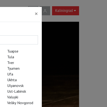
RU
|
EN
Kaliningrad
×
Tuapse
Tula
Tver
Tyumen
Ufa
Ukhta
Ulyanovsk
Ust-Labinsk
Valuyki
Veliky Novgorod