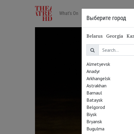
What's On
Art in cinemas
Reviews
Выберите город
Belarus
Georgia
Ka
Almetyevsk
Anadyr
Arkhangelsk
Astrakhan
Barnaul
Bataysk
Belgorod
Biysk
Bryansk
Bugulma