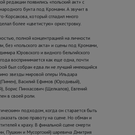
ой редакции появились «польский акт» с
народного бунта под Кромами. А звучит в
го-Корсакова, который сгладил много
делал более «цветистую» оркестровку.
ностью, полной концентрацией на личности
и, без «польского акта» и сцены под Кромами,
димира Юровского и видного бельгийского
 года воспринимается как еще одна, почти
орой был собран едва ли не лучший имеющийся
омимо звезды мировой оперы Ильдара
 (Пимен), Василий Ефимов (Юродивый),
), Борис Пинхасович (Щелкалов), Евгений
ен в своей роли.
тическим» подходом, когда он старается быть
казать свою правоту на сцене. Но обман и
тителей к краху. В финальной сцене смерти
зин, Пушкин и Мусоргский) царевича Дмитрия