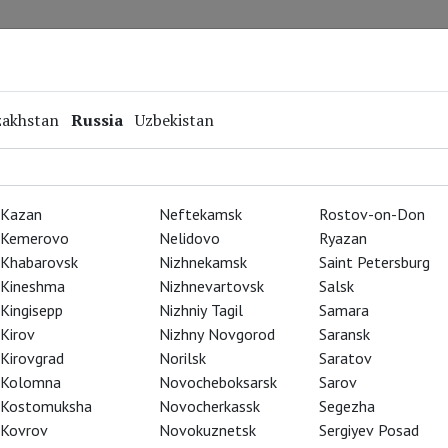
Repertoire
Special Projects
Online Screenings
zakhstan
Russia
Uzbekistan
Kazan
Neftekamsk
Rostov-on-Don
Kemerovo
Nelidovo
Ryazan
Khabarovsk
Nizhnekamsk
Saint Petersburg
Kineshma
Nizhnevartovsk
Salsk
Kingisepp
Nizhniy Tagil
Samara
Kirov
Nizhny Novgorod
Saransk
Kirovgrad
Norilsk
Saratov
Kolomna
Novocheboksarsk
Sarov
Kostomuksha
Novocherkassk
Segezha
Kovrov
Novokuznetsk
Sergiyev Posad