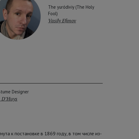
The yuródivïy (The Holy
Fool)
Vasily Efimov
stume Designer
 D’Huys
ута к постановке в 1869 году, в том числе из-